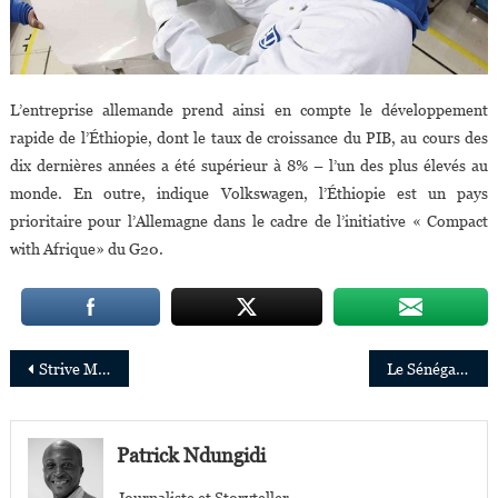
L’entreprise allemande prend ainsi en compte le développement
rapide de l’Éthiopie, dont le taux de croissance du PIB, au cours des
dix dernières années a été supérieur à 8% – l’un des plus élevés au
monde. En outre, indique Volkswagen, l’Éthiopie est un pays
prioritaire pour l’Allemagne dans le cadre de l’initiative « Compact
with Afrique» du G20.
Navigation
Strive Masiyiwa élu au conseil d’administration de la National Geographic Society
Le Sénégal se dote du premier Airbus A330neo en Afrique
de
l’article
Patrick Ndungidi