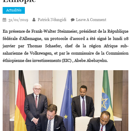
Actualités
On
31/01/2019
Patrick Ndungidi
Leave A Comment
Volkswagen
En présence de Frank-Walter Steinmeier, président de la République
Va
fédérale d’Allemagne, un protocole d’accord a été signé le lundi 28
Ouvrir
janvier par Thomas Schaefer, chef de la région Afrique sub-
Une
saharienne de Volkswagen, et par le commissaire de la Commission
Usine
D’assemblage
éthiopienne des investissements (EIC) , Abebe Abebayehu.
De
Véhicules
En
Éthiopie