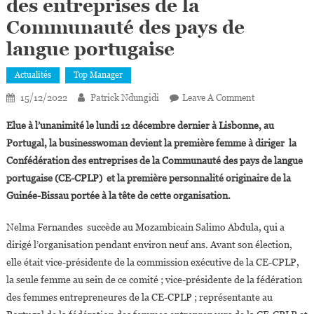
des entreprises de la
Communauté des pays de
langue portugaise
Actualités
Top Manager
On
15/12/2022
Patrick Ndungidi
Leave A Comment
Nelma
Elue à l’unanimité le lundi 12 décembre dernier à Lisbonne, au
Fernandes
Portugal, la businesswoman devient la première femme à diriger la
Élue
Confédération des entreprises de la Communauté des pays de langue
Présidente
portugaise (CE-CPLP) et la première personnalité originaire de la
De
La
Guinée-Bissau portée à la tête de cette organisation.
Confédération
Des
Nelma Fernandes succède au Mozambicain Salimo Abdula, qui a
Entreprises
dirigé l’organisation pendant environ neuf ans. Avant son élection,
De
elle était vice-présidente de la commission exécutive de la CE-CPLP,
La
la seule femme au sein de ce comité ; vice-présidente de la fédération
Communauté
des femmes entrepreneures de la CE-CPLP ; représentante au
Des