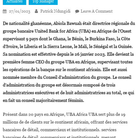
Actualités
Top Manager
On
27/01/2023
Patrick Ndungidi
Leave A Comment
Abiola
De nationalité ghanéenne, Abiola Bawuah était directrice régionale du
Bawuah
groupe bancaire United Bank for Africa (UBA) en Afrique de l’Ouest
Nommée
supervisant 9 pays dont le Ghana, le Bénin, le Burkina Faso, la Côte
CEO
d’Ivoire, le Liberia et la Sierra Leone, le Mali, le Sénégal et la Guinée.
D’UBA
Africa
Sa nomination est effetctive depuis le 26 janvier 2023. Elle devient la
première femme CEO du groupe UBA en Afrique, supervisant toutes
les opérations de la banque sur le continent africain. Elle est aussi
nommée membre du Conseil d’administration du groupe. Le conseil
d’administration du groupe est désormais composé de trois
administratrices exécutives et de huit administratrices au total, ce qui
en fait un conseil majoritairement féminin.
Présent dans 20 pays en Afrique, UBA Africa UBA sert plus de 19
millions de de clients sur le continent africain, offrant des services
bancaires de détail, commerciaux et institutionnels. services
bancaires de détail, commerciaux et institutionnels, menant