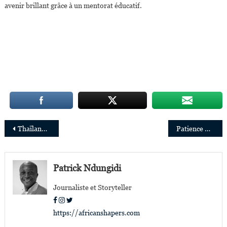
avenir brillant grâce à un mentorat éducatif.
Navigation
Thaïlande : Patience Sangwa nommée naturopathe résidente au Chiva-Som International Health Resort
Patience Mutesi nommée directrice générale de BPR Bank Rwanda
de
l’article
Patrick Ndungidi
Journaliste et Storyteller
https://africanshapers.com