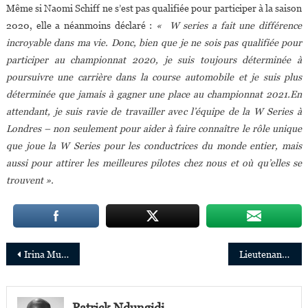
Même si Naomi Schiff ne s’est pas qualifiée pour participer à la saison
2020, elle a néanmoins déclaré :
« W series a fait une différence
incroyable dans ma vie. Donc, bien que je ne sois pas qualifiée pour
participer au championnat 2020, je suis toujours déterminée à
poursuivre une carrière dans la course automobile et je suis plus
déterminée que jamais à gagner une place au championnat 2021.En
attendant, je suis ravie de travailler avec l’équipe de la W Series à
Londres – non seulement pour aider à faire connaître le rôle unique
que joue la W Series pour les conductrices du monde entier, mais
aussi pour attirer les meilleures pilotes chez nous et où qu’elles se
trouvent ».
Navigation
Irina Muluile,l’agent très spéciale de la DGSE
Lieutenant T et lieutenant Y,pilotes d’élite de l’armée israélienne
de
Patrick Ndungidi