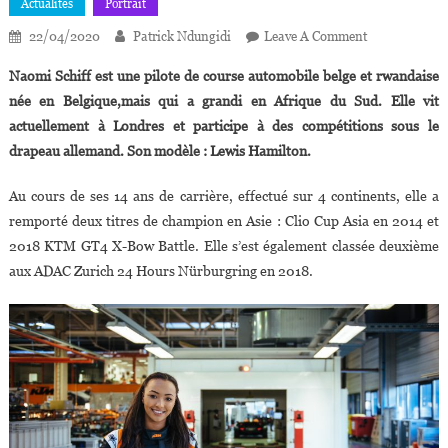
Actualités
Portrait
On
22/04/2020
Patrick Ndungidi
Leave A Comment
Naomi
Naomi Schiff est une pilote de course automobile belge et rwandaise
Schiff,25
née en Belgique,mais qui a grandi en Afrique du Sud. Elle vit
Ans,la
actuellement à Londres et participe à des compétitions sous le
Pilote
drapeau allemand. Son modèle : Lewis Hamilton.
De
Course
Au cours de ses 14 ans de carrière, effectué sur 4 continents, elle a
Automobile
Sans
remporté deux titres de champion en Asie : Clio Cup Asia en 2014 et
Limites
2018 KTM GT4 X-Bow Battle. Elle s’est également classée deuxième
aux ADAC Zurich 24 Hours Nürburgring en 2018.