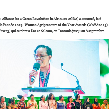
On
L’entrepreneure
 : Alliance for a Green Revolution in Africa ou AGRA) a annoncé, le 6
Sénégalaise
de l’année 2023-
Women Agripreneurs of the Year Awards (WAYA2023),
Siny
F2023) qui se tient à Dar es Salaam, en Tanzanie jusqu’au 8 septembre.
Samba
Remporte
Le
Grand
Prix
2023
Des
Femmes
Agripreneurs
De
L’AGRA