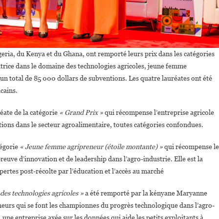
geria, du Kenya et du Ghana, ont remporté leurs prix dans les catégories
atrice dans le domaine des technologies agricoles, jeune femme
 un total de 85 000 dollars de subventions. Les quatre lauréates ont été
cains.
éate de la catégorie
« Grand Prix »
qui récompense l’entreprise agricole
ions dans le secteur agroalimentaire, toutes catégories confondues.
tégorie
« Jeune femme agripreneur (étoile montante) »
qui récompense le
euve d’innovation et de leadership dans l’agro-industrie. Elle est la
pertes post-récolte par l’éducation et l’accès au marché
es technologies agricoles »
a été remporté par la kényane Maryanne
urs qui se font les championnes du progrès technologique dans l’agro-
, une entreprise axée sur les données qui aide les petits exploitants à