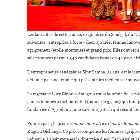
Les lauréates de cette année, originaires du Sénégal, du Ni
suivantes : entreprise à forte valeur ajoutée, femme innov
agripreneur (étoile montante) et grand prix. Elles ont reçu
sélectionnées parmi 1 340 candidates issues de 42 pays afri
L’entrepreneure sénégalaise Siny Samba, 31 ans, est la laur
détenue par une femme qui présente les meilleures innovat
La nigériane Lucy Chioma Aniagolu est la lauréate de la ca
jeunes femmes à fort potentiel (moins de 35 ans) qui font pr
fondatrice d’Agrodemy, une société agritech qui résout les 
Pour sa part, le prix
« Femme innovatrice dans le domaine d
Ruguru Gichanga. Ce prix récompense les femmes agriprene
industrie. La kényane est la directrice d’AgriTech Analytics