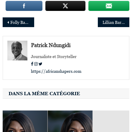
Navigation
Folly Bah Thibault nommée championne mondiale du Fonds de l’ONU « Education Cannot Wait »
Lillian Barnard est la nouvelle présidente de Microsoft Afrique
de
l’article
Patrick Ndungidi
Journaliste et Storyteller
https://africanshapers.com
DANS LA MÊME CATÉGORIE