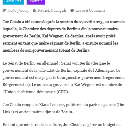
Actualités
Portrait
On
02/05/2023
Patrick Ndungidi
Leave A Comment
Allemagne:
Joe Chialo a été nommé après la session du 27 avril 2023, au cours de
Joe
laquelle, la Chambre des députés de Berlin a élu le nouveau maire-
Chialo
gouverneur de Berlin, Kai Wegner. Ce dernier, après avoir prêté
Nommé
serment en tant que maire régnant de Berlin, a ensuite nommé les
Ministre
De
membres de son gouvernement (Sénat de Berlin).
La
Culture
Le Sénat de Berlin (en allemand : Senat von Berlin) désigne le
De
gouvernement de la ville-Etat de Berlin, capitale de l’Allemagne. Ce
Berlin
gouvernement est dirigé par le bourgmestre-gouverneur (regierender
Bürgermeister). Le nouveau gouverneur Kai Wegner est membre de
l’Union chrétienne-démocrate (CDU).
Joe Chialo remplace Klaus Lederer, politicien du parti de gauche (Die
Linke) et ancien maire adjoint de Berlin.
En tant que ministre de la culture, Joe Chialo va gérer un budget de