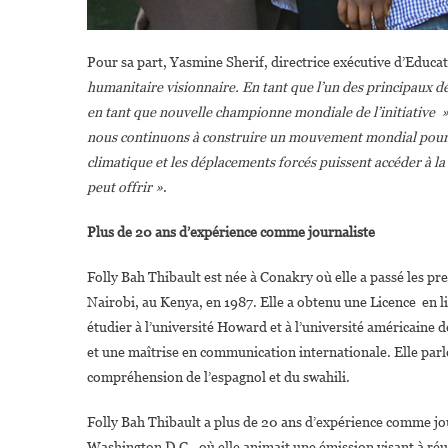
Pour sa part, Yasmine Sherif, directrice exécutive d’Educa
humanitaire visionnaire. En tant que l’un des principaux 
en tant que nouvelle championne mondiale de l’initiative 
nous continuons à construire un mouvement mondial pour ga
climatique et les déplacements forcés puissent accéder à la 
peut offrir »
.
Plus de 20 ans d’expérience comme journaliste
Folly Bah Thibault est née à Conakry où elle a passé les p
Nairobi, au Kenya, en 1987. Elle a obtenu une Licence en l
étudier à l’université Howard et à l’université américaine
et une maîtrise en communication internationale. Elle parle
compréhension de l’espagnol et du swahili.
Folly Bah Thibault a plus de 20 ans d’expérience comme jour
Washington D.C., où elle animait une émission visant à réuni