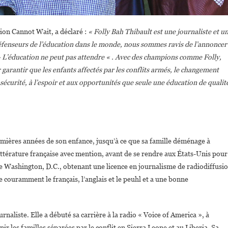
tion Cannot Wait, a déclaré :
« Folly Bah Thibault est une journaliste et u
défenseurs de l’éducation dans le monde, nous sommes ravis de l’annoncer
» L’éducation ne peut pas attendre « . Avec des champions comme Folly,
rantir que les enfants affectés par les conflits armés, le changement
sécurité, à l’espoir et aux opportunités que seule une éducation de qualit
remières années de son enfance, jusqu’à ce que sa famille déménage à
ittérature française avec mention, avant de se rendre aux États-Unis pour
 de Washington, D.C., obtenant une licence en journalisme de radiodiffusi
 couramment le français, l’anglais et le peuhl et a une bonne
naliste. Elle a débuté sa carrière à la radio « Voice of America », à
r les familles séparées par le conflit en Sierra Leone et au Liberia. Sa