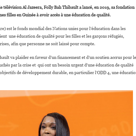
Folly
de télévision Al Jazeera, Folly Bah Thibault a lancé, en 2019, sa fondation
Bah
es filles en Guinée à avoir accès à une éducation de qualité.
Thibault
Nommée
e) est le fonds mondial des Nations unies pour l’éducation dans les
Championne
ient une éducation de qualité pour les filles et les garçons réfugiés,
Mondiale
 crises, afin que personne ne soit laissé pour compte.
Du
Fonds
ult va plaider en faveur d’un financement et d’un soutien accrus pour l
De
chés par la crise et qui ont un besoin urgent d’une éducation de qualité
L’ONU
« Education
 objectifs de développement durable, en particulier l’ODD 4, une éducati
Cannot
Wait »