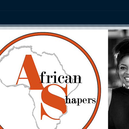
ation