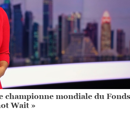
e championne mondiale du Fond
ot Wait »
On