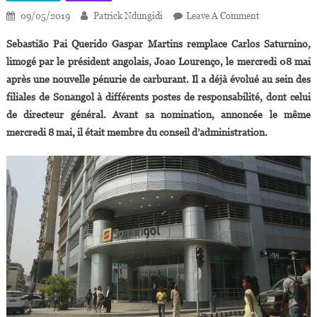
On
09/05/2019
Patrick Ndungidi
Leave A Comment
Angola:
Sebastião Pai Querido Gaspar Martins remplace Carlos Saturnino,
Sebastião
limogé par le président angolais, Joao Lourenço, le mercredi 08 mai
Pai
après une nouvelle pénurie de carburant. Il a déjà évolué au sein des
Querido
filiales de Sonangol à différents postes de responsabilité, dont celui
Gaspar
Martins,
de directeur général. Avant sa nomination, annoncée le même
Nouveau
mercredi 8 mai, il était membre du conseil d’administration.
PDG
De
La
SONANGOL