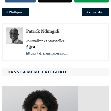
Navigation
Phillipine Mtikitiki nommée Directrice générale de Coca-Cola Afrique de l’Est et centrale
Kenya : Janet Maingi nommée Country Director d’Andela
de
l’article
Patrick Ndungidi
Journaliste et Storyteller
https://africanshapers.com
DANS LA MÊME CATÉGORIE