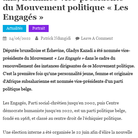
du Mouvement politique « Les
Engagés »
Actualités
Portrait
On
24/06/2022
Patrick Ndungidi
Leave A Comment
Belgique :
Députée bruxelloise et Échevine, Gladys Kazadi a été nommée vice-
Gladys
présidente du Mouvement
« Les Engagés »
dans le cadre du
Kazadi,
renouvellement des instances dirigeantes de ce Mouvement politique.
28
C’est la première fois qu’une personnalité jeune, femme et originaire
Ans,
Nommée
d’Afrique subsaharienne est nommée vice-présidente d’un parti
Vice-
politique belge.
Présidente
Du
Les Engagés, Parti social-chrétien jusqu’en 2002, puis Centre
Mouvement
démocrate humaniste jusqu’en 2022, est un parti politique belge,
Politique
fondé en 1968, et classé au centre droit de l’échiquier politique.
« Les
Engagés »
Une élection interne a été organisée le 22 juin afin d’élire la nouvelle