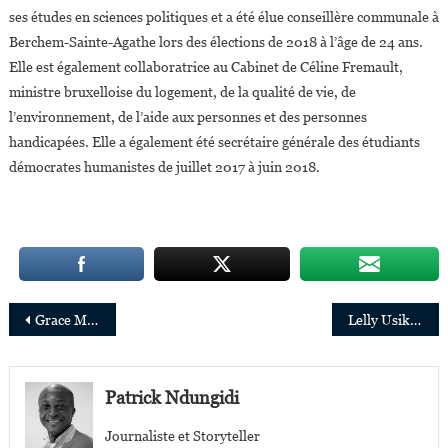
ses études en sciences politiques et a été élue conseillère communale à
Berchem-Sainte-Agathe lors des élections de 2018 à l’âge de 24 ans.
Elle est également collaboratrice au Cabinet de Céline Fremault,
ministre bruxelloise du logement, de la qualité de vie, de
l’environnement, de l’aide aux personnes et des personnes
handicapées. Elle a également été secrétaire générale des étudiants
démocrates humanistes de juillet 2017 à juin 2018.
Navigation
Grace Murugi nommée responsable mondiale de la stratégie digitale d’Oxfam International
Lelly Usiku nommée CEO par intérim de Namib Desert Diamonds (NAMDIA)
de
l’article
Patrick Ndungidi
Journaliste et Storyteller