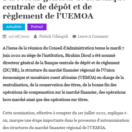
centrale de dépôt et de
règlement de l’UEMOA
Actualités
Portrait
On
10/08/2022
Patrick Ndungidi
Leave A Comment
Birahim
A l’issue de la réunion du Conseil d’Administration tenue le mardi 7
Diouf
juin 2022 au siège de l’institution, Birahim Diouf a été nommé
Nommé
directeur général de la Banque centrale de dépôt et de règlement
Directeur
(DC/BR), la structure du marché financier régional de l’Union
Général
De
économique et monétaire ouest africaine (UEMOA) en charge de la
La
centralisation, de la conservation des titres, de la bonne fin des
Banque
opérations de compensation sur le marché financier, des opérations
Centrale
hors marché ainsi que des opérations sur titres.
De
Dépôt
Cette nomination, effective à compter du 1er juillet 2022, explique-t-
Et
on, marque une étape importante dans le processus d’autonomisation
De
des structures du marché financier régional de l’UEMOA.
Règlement