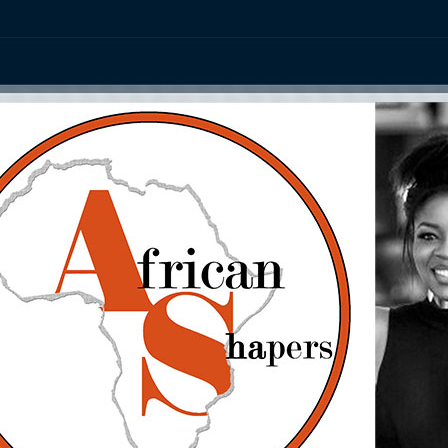
ation