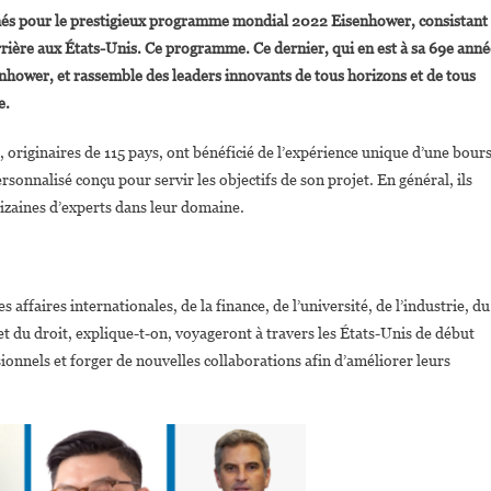
Eisenhower
onnés pour le prestigieux programme mondial 2022 Eisenhower, consistant
Fellowships
rière aux États-Unis. Ce programme. Ce dernier, qui en est à sa 69e anné
nhower, et rassemble des leaders innovants de tous horizons et de tous
Phyllis
e.
Wakiaga,
Marcia
, originaires de 115 pays, ont bénéficié de l’expérience unique d’une bour
Ashong
Et
onnalisé conçu pour servir les objectifs de son projet. En général, ils
Shahira
 dizaines d’experts dans leur domaine.
Diab
Parmi
Les
25
affaires internationales, de la finance, de l’université, de l’industrie, du
Leaders
 du droit, explique-t-on, voyageront à travers les États-Unis de début
Sélectionnés
onnels et forger de nouvelles collaborations afin d’améliorer leurs