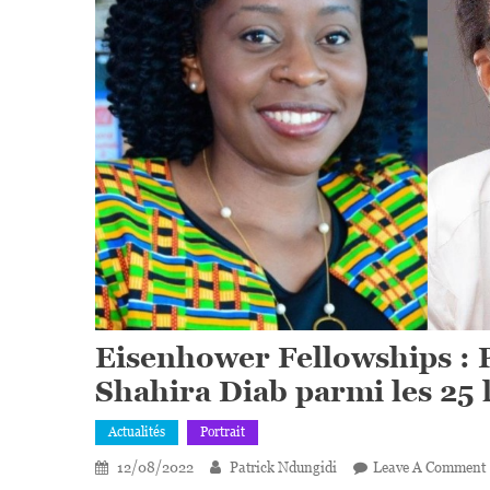
Eisenhower Fellowships : 
Shahira Diab parmi les 25 
Actualités
Portrait
12/08/2022
Patrick Ndungidi
Leave A Comment