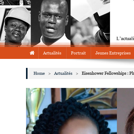
Actualités
Portrait
Jeunes Entreprises
Home
>
Actualités
>
Eisenhower Fellowships : Ph