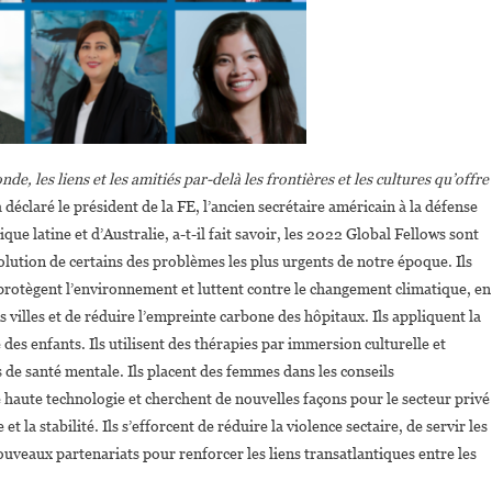
e, les liens et les amitiés par-delà les frontières et les cultures qu’offre
a déclaré le président de la FE, l’ancien secrétaire américain à la défense
ue latine et d’Australie, a-t-il fait savoir, les 2022 Global Fellows sont
solution de certains des problèmes les plus urgents de notre époque. Ils
protègent l’environnement et luttent contre le changement climatique, en
s villes et de réduire l’empreinte carbone des hôpitaux. Ils appliquent la
es enfants. Ils utilisent des thérapies par immersion culturelle et
 de santé mentale. Ils placent des femmes dans les conseils
 haute technologie et cherchent de nouvelles façons pour le secteur privé
t la stabilité. Ils s’efforcent de réduire la violence sectaire, de servir les
veaux partenariats pour renforcer les liens transatlantiques entre les