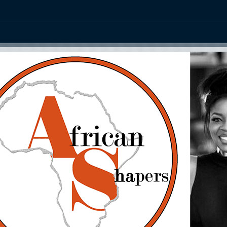
ation