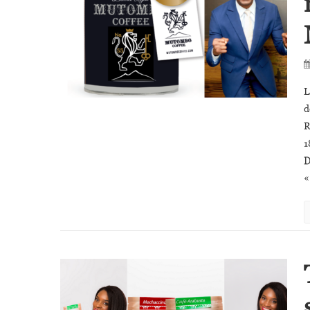
L
d
R
1
D
«