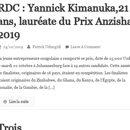
Fondation
RDC : Yannick Kimanuka,21
Jack
Ma
ans, lauréate du Prix Anzish
2019
On
24/10/2019
Patrick Ndungidi
Leave A Comment
RDC :
a jeune entrepreneure congolaise a remporté ce prix, doté de 25 000 Usd
Yannick
e mardi 22 octobre à Johannesburg face à 19 autres candidats. Cette anné
Kimanuka,21
0 finalistes, originaires de 16 pays, étaient en compétition. Les finalistes
Ans,
taient originaires du Zimbabwe, du Ghana, du Kenya, de l’Égypte, de la
Lauréate
Du
omalie, de la Gambie, de la […]
Prix
Anzisha
Lire la suite
2019
Trois