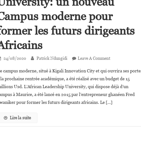
University: un nouveau
Monde,
Accessible
Campus moderne pour
Et
De
former les futurs dirigeants
Qualité
».
Africains
On
24/08/2020
Patrick Ndungidi
Leave A Comment
African
e campus moderne, situé à Kigali Innovation City et qui ouvrira ses porte
Leadership
 la prochaine rentrée académique, a été réalisé avec un budget de 15
University:
illions Usd. L’African Leadership University, qui dispose déjà d’un
Un
ampus à Maurice, a été lancé en 2015 par l’entrepreneur ghanéen Fred
Nouveau
Campus
waniker pour former les futurs dirigeants africains. Le […]
Moderne
Pour
Lire la suite
Former
Les
Futurs