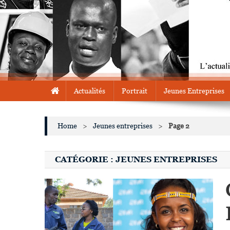
Actualités
Portrait
Jeunes Entreprises
Home
>
Jeunes entreprises
>
Page 2
CATÉGORIE :
JEUNES ENTREPRISES