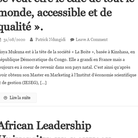
monde, accessible et de
qualité ».
On
31/08/2020
Patrick Ndungidi
Leave A Comment
Tisya
isya Mukuna est à la tête de la société « La Boite », basée à Kinshasa, en
Mukuna:
épublique Démocratique du Congo. Elle a grandi en France mais a
«
oujours eu à coeur de revenir dans son pays natal. C’est ainsi qu’après
La
voir obtenu son Master en Marketing à l’Institut d’économie scientifique
Kinoise
Se
t de gestion (IESEG), […]
Veut
Être
Lire la suite
Le
Café
De
African Leadership
Tout
Le