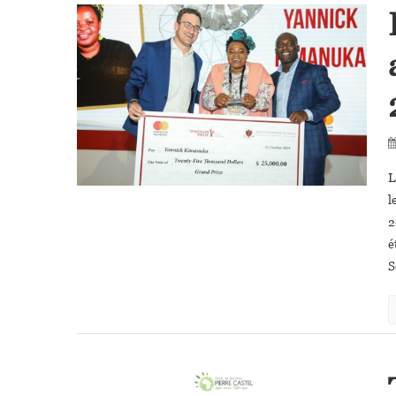
L
l
2
é
S