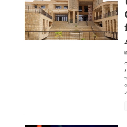
C
à
m
c
S