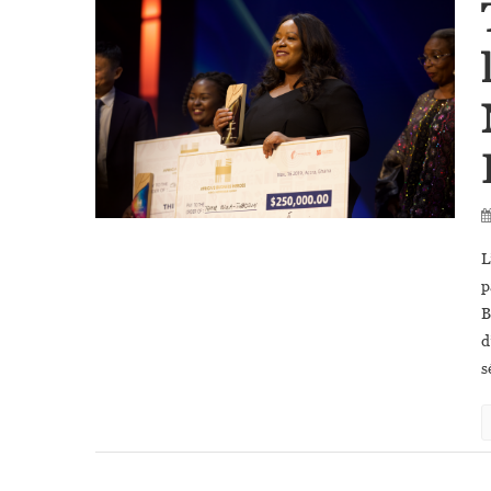
L
p
B
d
s