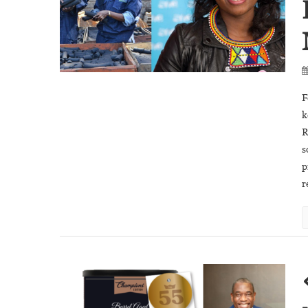
F
k
R
s
p
r