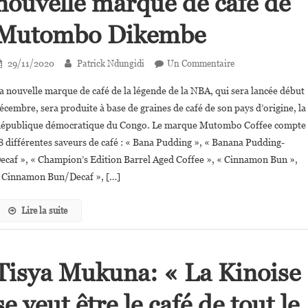
nouvelle marque de café de
Mutombo Dikembe
Sur
29/11/2020
Patrick Ndungidi
Un Commentaire
«Mutombo
a nouvelle marque de café de la légende de la NBA, qui sera lancée début
Coffee»,
écembre, sera produite à base de graines de café de son pays d’origine, la
La
épublique démocratique du Congo. Le marque Mutombo Coffee compte
Nouvelle
8 différentes saveurs de café : « Bana Pudding », « Banana Pudding-
Marque
De
ecaf », « Champion’s Edition Barrel Aged Coffee », « Cinnamon Bun »,
Café
 Cinnamon Bun/Decaf », […]
De
Mutombo
Lire la suite
Dikembe
Tisya Mukuna: « La Kinoise
se veut être le café de tout le