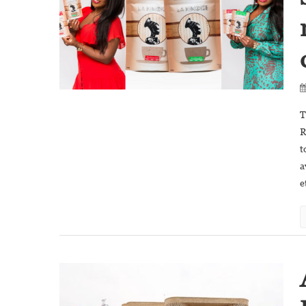
T
R
t
a
e