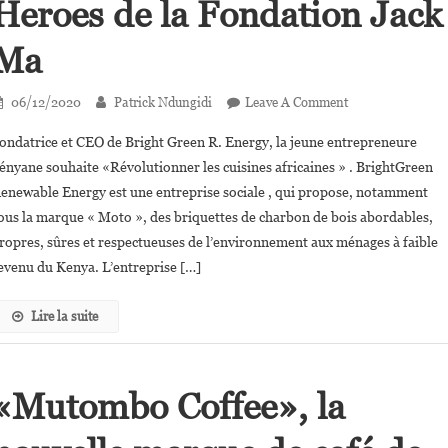
Heroes de la Fondation Jack
Ma
On
06/12/2020
Patrick Ndungidi
Leave A Comment
Chebet
ondatrice et CEO de Bright Green R. Energy, la jeune entrepreneure
Lesan
ényane souhaite «Révolutionner les cuisines africaines » . BrightGreen
Lauréate
enewable Energy est une entreprise sociale , qui propose, notamment
Du
ous la marque « Moto », des briquettes de charbon de bois abordables,
Prix
Africa’s
ropres, sûres et respectueuses de l’environnement aux ménages à faible
Business
evenu du Kenya. L’entreprise […]
Heroes
De
Lire la suite
La
Fondation
Jack
«Mutombo Coffee», la
Ma