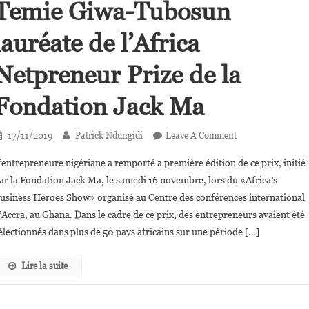
Temie Giwa-Tubosun
Dirigeants
Africains
lauréate de l’Africa
Netpreneur Prize de la
Fondation Jack Ma
On
17/11/2019
Patrick Ndungidi
Leave A Comment
Temie
’entrepreneure nigériane a remporté a première édition de ce prix, initié
Giwa-
ar la Fondation Jack Ma, le samedi 16 novembre, lors du «Africa’s
Tubosun
usiness Heroes Show» organisé au Centre des conférences international
Lauréate
’Accra, au Ghana. Dans le cadre de ce prix, des entrepreneurs avaient été
De
L’Africa
électionnés dans plus de 50 pays africains sur une période […]
Netpreneur
Prize
Lire la suite
De
La