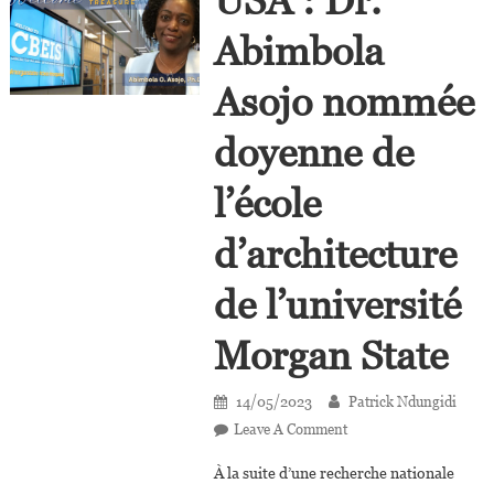
USA : Dr.
Abimbola
Asojo nommée
doyenne de
l’école
d’architecture
de l’université
Morgan State
14/05/2023
Patrick Ndungidi
On
Leave A Comment
USA
À la suite d’une recherche nationale
: