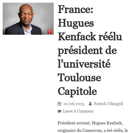
France:
Hugues
Kenfack réélu
président de
l’université
Toulouse
Capitole
01/06/2023
Patrick Ndungidi
On
Leave A Comment
France:
Président sortant, Hugues Kenfack,
Hugues
originaire du Cameroun, a été réélu, le
Kenfack