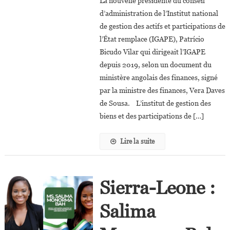
La nouvelle présidente du conseil
Vera
d’administration de l’Institut national
Cristina
de gestion des actifs et participations de
Dos
l’État remplace (IGAPE), Patrício
Anjos
Tangue
Bicudo Vilar qui dirigeait l’IGAPE
Escórcio
depuis 2019, selon un document du
Nommée
ministère angolais des finances, signé
Présidente
par la ministre des finances, Vera Daves
De
de Sousa. L’institut de gestion des
L’IGAPE
biens et des participations de […]
Lire la suite
Sierra-Leone :
Salima