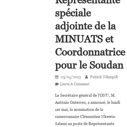
spéciale
adjointe de la
MINUATS et
Coordonnatrice
pour le Soudan
03/05/2023
Patrick Ndungidi
On
Leave A Comment
Soudan:
Le Secrétaire général de l’ONU, M.
Clémentine
António Guterres, a annoncé, le lundi
Nkweta-
1er mai, la nomination de la
Salami
camerounaise Clémentine Nkweta-
Nommée
Représentante
Salami au poste de Représentante