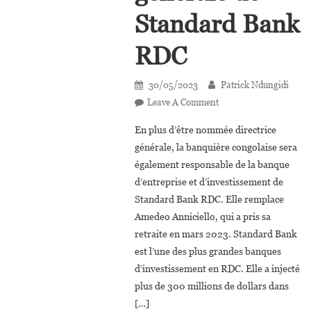
Standard Bank
RDC
30/05/2023
Patrick Ndungidi
On
Leave A Comment
Marie-
En plus d’être nommée directrice
Gabrielle
générale, la banquière congolaise sera
Opese
également responsable de la banque
Nommée
d’entreprise et d’investissement de
Directrice
Générale
Standard Bank RDC. Elle remplace
De
Amedeo Anniciello, qui a pris sa
Standard
retraite en mars 2023. Standard Bank
Bank
est l’une des plus grandes banques
RDC
d’investissement en RDC. Elle a injecté
plus de 300 millions de dollars dans
[…]