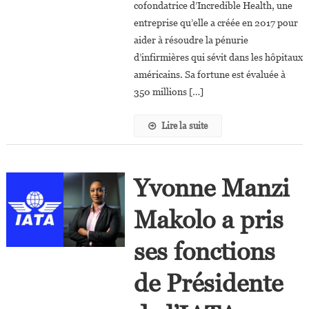
D’origine
cofondatrice d’Incredible Health, une
Et
entreprise qu’elle a créée en 2017 pour
Une
aider à résoudre la pénurie
Des
d’infirmières qui sévit dans les hôpitaux
« Self-
américains. Sa fortune est évaluée à
Made
350 millions […]
Women »
Les
Lire la suite
Plus
Riches
Des
USA ?
Yvonne Manzi
Makolo a pris
ses fonctions
de Présidente