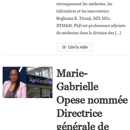
Prix
récompensent les médecins, les
Health
infirmières et les innovateurs.
Care
Boghuma K. Titanji, MD, MSc,
Innovator/Researcher
DTM&H, PhD est professeure adjointe
de médecine dans la division des […]
Lire la suite
Marie-
Gabrielle
Opese nommée
Directrice
générale de