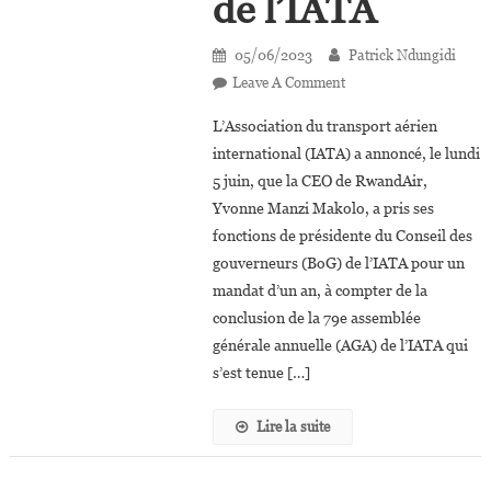
de l’IATA
05/06/2023
Patrick Ndungidi
On
Leave A Comment
Yvonne
L’Association du transport aérien
Manzi
international (IATA) a annoncé, le lundi
Makolo
5 juin, que la CEO de RwandAir,
A
Yvonne Manzi Makolo, a pris ses
Pris
Ses
fonctions de présidente du Conseil des
Fonctions
gouverneurs (BoG) de l’IATA pour un
De
mandat d’un an, à compter de la
Présidente
conclusion de la 79e assemblée
De
générale annuelle (AGA) de l’IATA qui
L’IATA
s’est tenue […]
Lire la suite