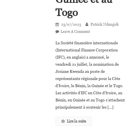
Togo
23/07/2023
Patrick Ndungidi
On
Leave A Comment
Josiane
La Société financière internationale
Kwenda,
(International Finance Corporation
Nouvelle
(IFC), en anglais) a annoncé, le
Représentante
vendredi 21 juillet, la nomination de
De
L’IFC
Josiane Kwenda au poste de
En
représentante régionale pour la Côte
Côte
d’Ivoire, le Bénin, la Guinée et le Togo.
D’Ivoire,
Les activités d’IFC en Côte d’Ivoire, au
Au
Bénin, en Guinée et au Togo s’attachent
Bénin,
principalement à soutenir les […]
En
Guinée
Lire la suite
Et