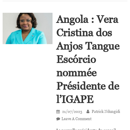
Au
Togo
Angola : Vera
Cristina dos
Anjos Tangue
Escórcio
nommée
Présidente de
l’IGAPE
21/07/2023
Patrick Ndungidi
On
Leave A Comment
Angola :