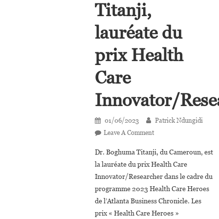
Titanji,
lauréate du
prix Health
Care
Innovator/Rese
01/06/2023
Patrick Ndungidi
On
Leave A Comment
USA:
Dr. Boghuma Titanji, du Cameroun, est
Dr.
la lauréate du prix Health Care
Boghuma
Innovator/Researcher dans le cadre du
Kabisen
programme 2023 Health Care Heroes
Titanji,
Lauréate
de l’Atlanta Business Chronicle. Les
Du
prix « Health Care Heroes »