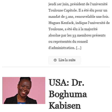
jeudi 1er juin, président de l’université
Réélu
Toulouse Capitole. Il a été élu pour un
Président
De
mandat de 5 ans, renouvelable une fois.
L’université
Hugues Kenfack, indique l’université de
Toulouse
Toulouse, a été élu à la majorité
Capitole
absolue par les 33 membres présents
ou représentés du conseil
d’administration. […]
Lire la suite
USA: Dr.
Boghuma
Kabisen