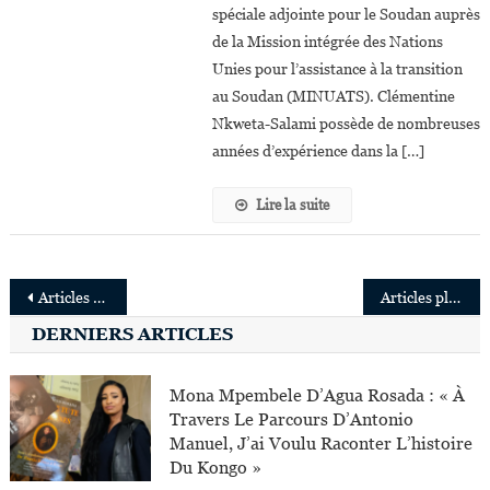
Spéciale
spéciale adjointe pour le Soudan auprès
Adjointe
de la Mission intégrée des Nations
De
Unies pour l’assistance à la transition
La
au Soudan (MINUATS). Clémentine
MINUATS
Nkweta-Salami possède de nombreuses
Et
années d’expérience dans la […]
Coordonnatrice
Pour
Lire la suite
Le
Soudan
Navigation
Articles plus anciens
Articles plus récents
des
DERNIERS ARTICLES
articles
Mona Mpembele D’Agua Rosada : « À
Travers Le Parcours D’Antonio
Manuel, J’ai Voulu Raconter L’histoire
Du Kongo »