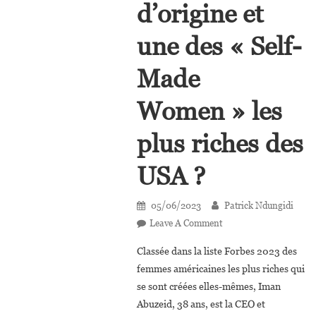
d’origine et
une des « Self-
Made
Women » les
plus riches des
USA ?
05/06/2023
Patrick Ndungidi
On
Leave A Comment
Qui
Classée dans la liste Forbes 2023 des
Est
femmes américaines les plus riches qui
Iman
se sont créées elles-mêmes, Iman
Abuzeid,
Abuzeid, 38 ans, est la CEO et
Soudanaise