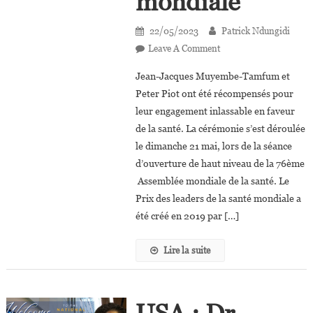
mondiale
22/05/2023
Patrick Ndungidi
On
Leave A Comment
OMS :
Jean-Jacques Muyembe-Tamfum et
Le
Peter Piot ont été récompensés pour
Dr.
leur engagement inlassable en faveur
Jean-
de la santé. La cérémonie s’est déroulée
Jacques
Muyembe-
le dimanche 21 mai, lors de la séance
Tamfum,
d’ouverture de haut niveau de la 76ème
Lauréat
Assemblée mondiale de la santé. Le
Du
Prix des leaders de la santé mondiale a
Prix
été créé en 2019 par […]
Des
Leaders
Lire la suite
De
La
Santé
Mondiale