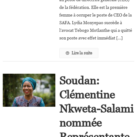
CEO
de la fédération. Elle est la première
De
femme à occuper le poste de CEO de la
La
SAFA. Lydia Monyepao succède à
Fédération
l’avocat Tebogo Motlanthe qui a quitté
Sud-
son poste avec effet immédiat […]
Africaine
De
Lire la suite
Football
Soudan:
Clémentine
Nkweta-Salami
nommée
Représentante