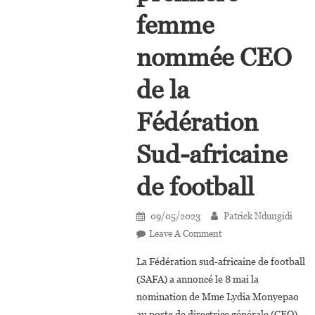
femme
nommée CEO
de la
Fédération
Sud-africaine
de football
09/05/2023
Patrick Ndungidi
On
Leave A Comment
Lydia
La Fédération sud-africaine de football
Monyepao,
(SAFA) a annoncé le 8 mai la
Première
nomination de Mme Lydia Monyepao
Femme
au poste de directrice générale (CEO)
Nommée