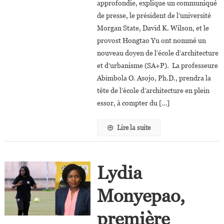
approfondie, explique un communiqué
Dr.
de presse, le président de l’université
Abimbola
Morgan State, David K. Wilson, et le
Asojo
Nommée
provost Hongtao Yu ont nommé un
Doyenne
nouveau doyen de l’école d’architecture
De
et d’urbanisme (SA+P). La professeure
L’école
Abimbola O. Asojo, Ph.D., prendra la
D’architecture
tête de l’école d’architecture en plein
De
essor, à compter du […]
L’université
Morgan
Lire la suite
State
Lydia
Monyepao,
première