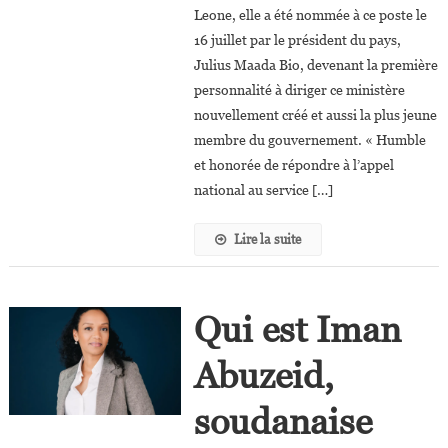
Leone, elle a été nommée à ce poste le
Salima
16 juillet par le président du pays,
Monorma
Julius Maada Bio, devenant la première
Bah,
32
personnalité à diriger ce ministère
Ans,
nouvellement créé et aussi la plus jeune
Nommée
membre du gouvernement. « Humble
Ministre
et honorée de répondre à l’appel
De
national au service […]
La
Communication,
Lire la suite
De
La
Technologie
Qui est Iman
Et
De
Abuzeid,
L’innovation
soudanaise