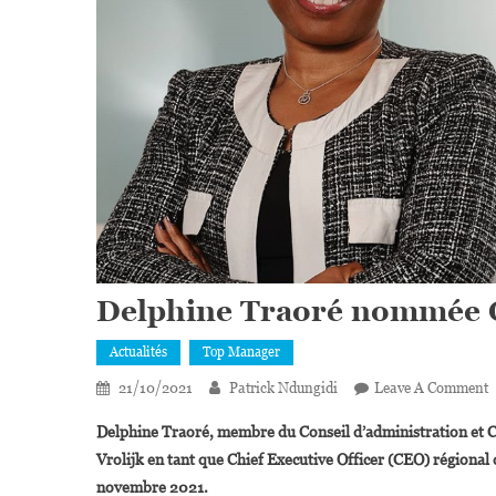
Delphine Traoré nommée C
Actualités
Top Manager
21/10/2021
Patrick Ndungidi
Leave A Comment
D
Delphine Traoré, membre du Conseil d’administration et Ch
T
Vrolijk en tant que Chief Executive Officer (CEO) régional d
novembre 2021.