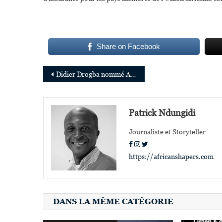
Share on Facebook
Navigation
Didier Drogba nommé Ambassadeur de l’Organisation mondiale de la Santé pour le sport et la santé
de
l’article
Patrick Ndungidi
Journaliste et Storyteller
https://africanshapers.com
DANS LA MÊME CATÉGORIE