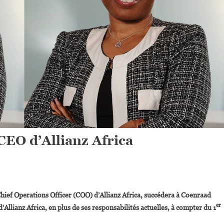
EO d’Allianz Africa
On
elphine
ief Operations Officer (COO) d’Allianz Africa, succédera à Coenraad
raoré
er
’Allianz Africa, en plus de ses responsabilités actuelles, à compter du 1
Nommée
CEO