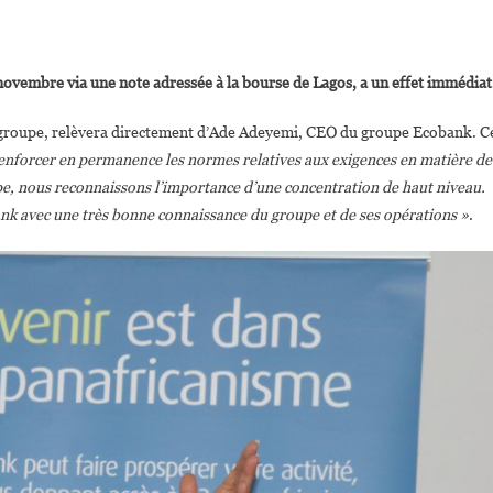
n
cobank :
novembre via une note adressée à la bourse de Lagos, a un effet immédiat
aurence
o
groupe, relèvera directement d’Ade Adeyemi, CEO du groupe Ecobank. C
ego
nforcer en permanence les normes relatives aux exigences en matière de
ommée
e, nous reconnaissons l’importance d’une concentration de haut niveau.
irectrice
nk avec une très bonne connaissance du groupe et de ses opérations »
.
e
a
églementation
t
e
a
onformité