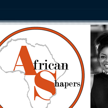
ation