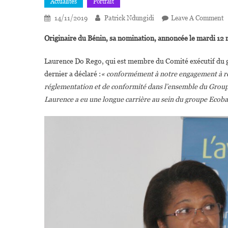
Actualités
Portrait
O
14/11/2019
Patrick Ndungidi
Leave A Comment
E
Originaire du Bénin, sa nomination, annoncée le mardi 12 
L
D
Laurence Do Rego, qui est membre du Comité exécutif du 
R
dernier a déclaré :
« conformément à notre engagement à re
N
réglementation et de conformité dans l’ensemble du Group
D
Laurence a eu une longue carrière au sein du groupe Ecoba
D
L
R
E
D
L
C