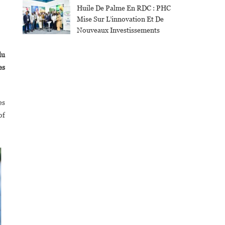
Huile De Palme En RDC : PHC
Mise Sur L’innovation Et De
Nouveaux Investissements
du
es
es
of