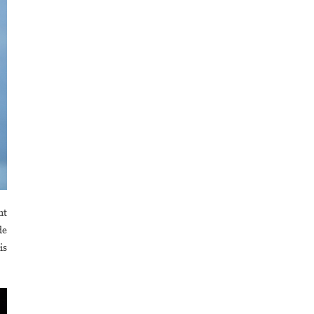
nt
de
is