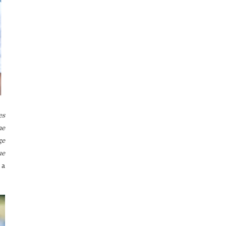
es
ne
ge
ue
, a