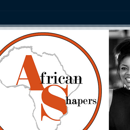
ation