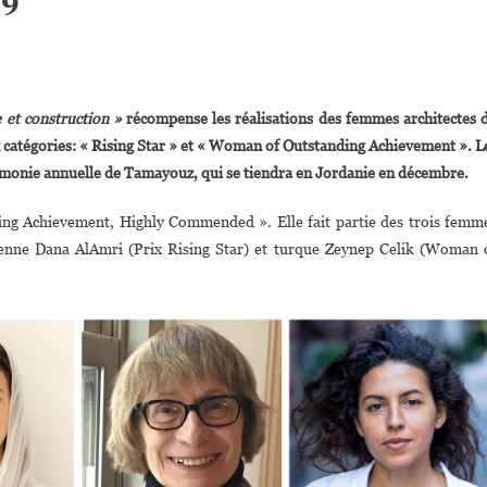
On
gypte :
et construction »
récompense les réalisations des femmes architectes 
’architecte
ux catégories: « Rising Star » et « Woman of Outstanding Achievement ». L
hahira
érémonie annuelle de Tamayouz, qui se tiendra en Jordanie en décembre.
ahmy,lauréate
Du
ng Achievement, Highly Commended ». Elle fait partie des trois femm
rix
dienne Dana AlAmri (Prix Rising Star) et turque Zeynep Celik (Woman 
’excellence
Tamayouz
019