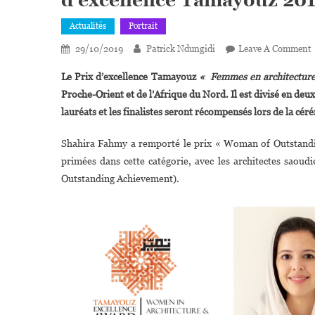
Actualités
Portrait
29/10/2019
Patrick Ndungidi
Leave A Comment
É
Le Prix d’excellence Tamayouz
« Femmes en architecture 
L
Proche-Orient et de l’Afrique du Nord. Il est divisé en de
S
lauréats et les finalistes seront récompensés lors de la c
F
Shahira Fahmy a remporté le prix « Woman of Outstandi
P
primées dans cette catégorie, avec les architectes saou
D
Outstanding Achievement).
2