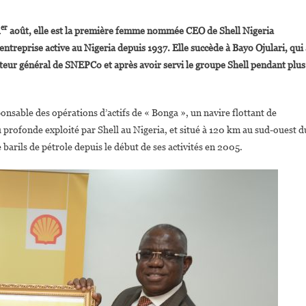
On
Elohor
er
1
août, elle est la première femme nommée CEO de Shell Nigeria
Aiboni
eprise active au Nigeria depuis 1937. Elle succède à Bayo Ojulari, qui 
A
irecteur général de SNEPCo et après avoir servi le groupe Shell pendant plus
Pris
Ses
Fonctions
onsable des opérations d’actifs de « Bonga », un navire flottant de
Comme
Nouvelle
profonde exploité par Shell au Nigeria, et situé à 120 km au sud-ouest d
CEO
 barils de pétrole depuis le début de ses activités en 2005.
De
Shell
Nigeria