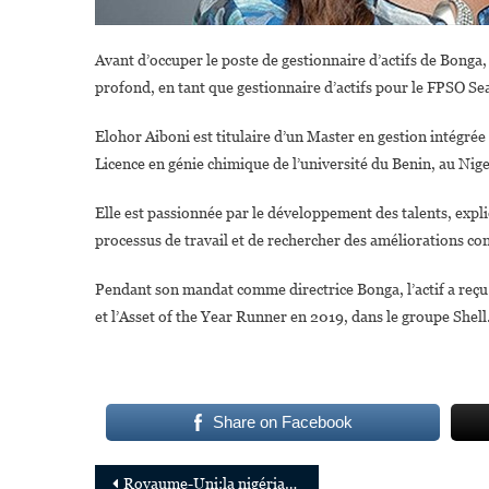
Avant d’occuper le poste de gestionnaire d’actifs de Bonga,
profond, en tant que gestionnaire d’actifs pour le FPSO Sea
Elohor Aiboni est titulaire d’un Master en gestion intégré
Licence en génie chimique de l’université du Benin, au Nige
Elle est passionnée par le développement des talents, expliq
processus de travail et de rechercher des améliorations co
Pendant son mandat comme directrice Bonga, l’actif a re
et l’Asset of the Year Runner en 2019, dans le groupe Shell
Share on Facebook
Navigation
Royaume-Uni:la nigériane Arunma Oteh élue présidente de la Royal African Society