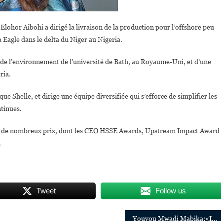
 Elohor Aibohi a dirigé la livraison de la production pour l’offshore peu
 Eagle dans le delta du Niger au Nigeria.
e de l’environnement de l’université de Bath, au Royaume-Uni, et d’une
ria.
ue Shelle, et dirige une équipe diversifiée qui s’efforce de simplifier les
ntinues.
çu de nombreux prix, dont les CEO HSSE Awards, Upstream Impact Award
.
Tweet
Follow us
Youyou Mwadi Mabika:«Il faut que d’autres joueuses congolaises aillent aussi jouer en WNBA»