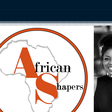
ation