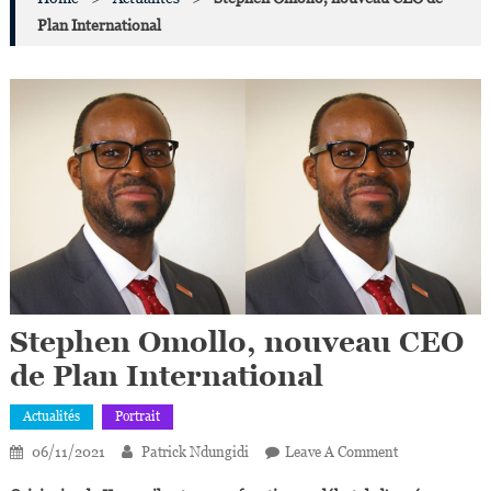
Plan International
Stephen Omollo, nouveau CEO
de Plan International
Actualités
Portrait
On
06/11/2021
Patrick Ndungidi
Leave A Comment
Stephen