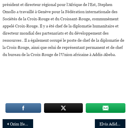
président et directeur régional pour l’Afrique de l’Est, Stephen
Omollo a travaillé à Genève pour la Fédération internationale des
Sociétés de la Croix-Rouge et du Croissant-Rouge, communément
appelé Croix-Rouge. Il y a été chef de la diplomatie humanitaire et
directeur mondial des partenariats et du développement des
ressources . Il a également occupé le poste de chef de la diplomatie de
la Croix-Rouge, ainsi que celui de représentant permanent et de chef
du bureau de la Croix-Rouge de l’Union africaine à Addis-Abeba.
Navigation
Ozim Ifeoma Obasi nommée directrice juridique de General Electric (GE) en Afrique
Elvis Adidiema, 33 ans, nommé Directeur de Sony Music en Afrique francophone