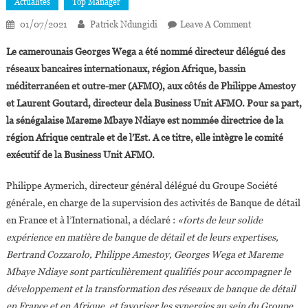
Actualités
Top Manager
On
01/07/2021
Patrick Ndungidi
Leave A Comment
Georges
Le camerounais Georges Wega a été nommé directeur délégué des
Wega
réseaux bancaires internationaux, région Afrique, bassin
Et
méditerranéen et outre-mer (AFMO), aux côtés de Philippe Amestoy
Mareme
et Laurent Goutard, directeur dela Business Unit AFMO. Pour sa part,
Mbaye
Ndiaye
la sénégalaise Mareme Mbaye Ndiaye est nommée directrice de la
Promus
région Afrique centrale et de l’Est. A ce titre, elle intègre le comité
Au
exécutif de la Business Unit AFMO.
Sein
Du
Philippe Aymerich, directeur général délégué du Groupe Société
Groupe
générale, en charge de la supervision des activités de Banque de détail
Société
en France et à l’International, a déclaré :
«forts de leur solide
Générale
expérience en matière de banque de détail et de leurs expertises,
Bertrand Cozzarolo, Philippe Amestoy, Georges Wega et Mareme
Mbaye Ndiaye sont particulièrement qualifiés pour accompagner le
développement et la transformation des réseaux de banque de détail
en France et en Afrique, et favoriser les synergies au sein du Groupe