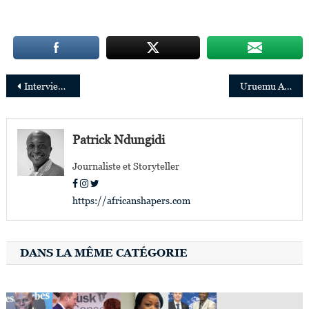
Navigation
Interview: la montée en puissance de Manuel Ntumba,le plus jeune ingénieur aérospatial en Afrique
Uruemu Adejinmi,première femme d’origine africaine élue Maire en Irlande
de
l’article
Patrick Ndungidi
Journaliste et Storyteller
https://africanshapers.com
DANS LA MÊME CATÉGORIE