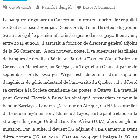
On
02/08/2018
Patrick Ndungidi
Leave A Comment
Georges
Le banquier, originaire du Cameroun, entrera en fonction le 1er juillet
Wega
2018 et sera basé à Abidjan. Depuis 2016, il était Directeur du groupe
Nommé
SG au Sénégal, le premier africain à ce poste dans ce pays. Bien avant,
Directeur
entre 2014 et 2016, il assurait la fonction de directeur général adjoint
Afrique
De
de la SG Cameroun . A son nouveau poste, il va superviser les filiales
L’ouest
de banques de détail au Bénin, au Burkina Faso, en Côte d’Ivoire, en
De
Guinée, en Mauritanie, au Sénégal, au Togo et au Ghana à partir de
La
septembre 2018. George Wega est détenteur d’un diplôme
Banque
d’ingénieur de génie industriel de l’université du Québec . Il a débuté
Société
sa carrière à la Société canadienne des postes, à Ottawa. Il a travaillé
Générale
pour General Electric à Bruxelles ainsi qu’à Amsterdam et pour la
banque Barclays à Londres. De retour en Afrique, il a été le conseiller
du banquier nigérian Tony Elumelu à Lagos, participant à élaborer la
stratégie du groupe United Bank for Africa (UBA), alors en pleine
mutation. Par la suite, il devient DG adjoint d’UBA Cameroun avant
d’être nommé DG en 2010. C’est en 2014 qu’il intègre la SG au