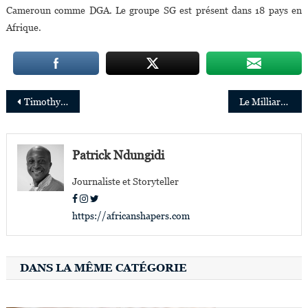
Cameroun comme DGA. Le groupe SG est présent dans 18 pays en
Afrique.
Navigation
Timothy Mugume Nommé Country Manager De Jumia Food En Ouganda
Le Milliardaire Strive Masiyiwa Et Son Épouse Tsitsi Honorés Par La Première Ministre Britannique
de
l’article
Patrick Ndungidi
Journaliste et Storyteller
https://africanshapers.com
DANS LA MÊME CATÉGORIE