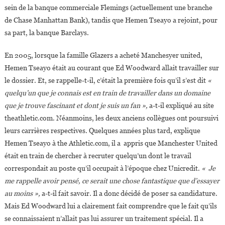
sein de la banque commerciale Flemings (actuellement une branche
de Chase Manhattan Bank), tandis que Hemen Tseayo a rejoint, pour
sa part, la banque Barclays.
En 2005, lorsque la famille Glazers a acheté Manchesyer united,
Hemen Tseayo était au courant que Ed Woodward allait travailler sur
le dossier. Et, se rappelle-t-il, c’était la première fois qu’il s’est dit
«
quelqu’un que je connais est en train de travailler dans un domaine
que je trouve fascinant et dont je suis un fan »,
a-t-il expliqué au site
theathletic.com. Néanmoins, les deux anciens collègues ont poursuivi
leurs carrières respectives. Quelques années plus tard, explique
Hemen Tseayo à the Athletic.com, il a appris que Manchester United
était en train de chercher à recruter quelqu’un dont le travail
correspondait au poste qu’il occupait à l’époque chez Unicredit.
« Je
me rappelle avoir pensé, ce serait une chose fantastique que d’essayer
au moins »,
a-t-il fait savoir. Il a donc décidé de poser sa candidature.
Mais Ed Woodward lui a clairement fait comprendre que le fait qu’ils
se connaissaient n’allait pas lui assurer un traitement spécial. Il a