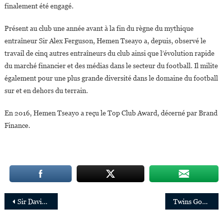
finalement été engagé.
Présent au club une année avant à la fin du règne du mythique
entraîneur Sir Alex Ferguson, Hemen Tseayo a, depuis, observé le
travail de cinq autres entraîneurs du club ainsi que l’évolution rapide
du marché financier et des médias dans le secteur du football. Il milite
également pour une plus grande diversité dans le domaine du football
sur et en dehors du terrain.
En 2016, Hemen Tseayo a reçu le Top Club Award, décerné par Brand
Finance.
Navigation
Sir David Adjaye développe deux grands projets architecturaux en Afrique
Twins Goals:20 Success Stories de Jumelles et Jumeaux qui excellent ensemble dans le même domaine
de