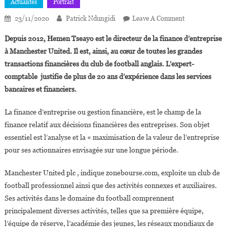
Actualités
Portrait
On
23/11/2020
Patrick Ndungidi
Leave A Comment
Hemen
Depuis 2012, Hemen Tseayo est le directeur de la finance d’entreprise
Tseayo,le
à Manchester United. Il est, ainsi, au cœur de toutes les grandes
Stratège
transactions financières du club de football anglais. L’expert-
Financier
comptable justifie de plus de 20 ans d’expérience dans les services
De
Manchester
bancaires et financiers.
United
La finance d’entreprise ou gestion financière, est le champ de la
finance relatif aux décisions financières des entreprises. Son objet
essentiel est l’analyse et la « maximisation de la valeur de l’entreprise
pour ses actionnaires envisagée sur une longue période.
Manchester United plc , indique zonebourse.com, exploite un club de
football professionnel ainsi que des activités connexes et auxiliaires.
Ses activités dans le domaine du football comprennent
principalement diverses activités, telles que sa première équipe,
l’équipe de réserve, l’académie des jeunes, les réseaux mondiaux de