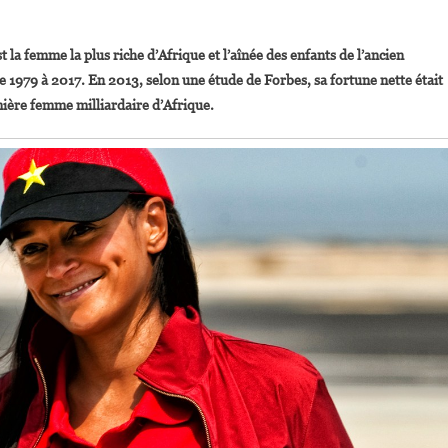
On
sabel
t la femme la plus riche d’Afrique et l’aînée des enfants de l’ancien
Dos
 1979 à 2017. En 2013, selon une étude de Forbes, sa fortune nette était
antos:
remière femme milliardaire d’Afrique.
 Votre
eilleur
ari
Dans
e
usiness
’est
ous,
Vos
ompétences,
otre
otivation
t
otre
assion »