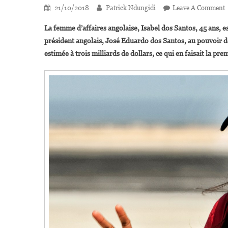
21/10/2018
Patrick Ndungidi
Leave A Comment
I
La femme d’affaires angolaise, Isabel dos Santos, 45 ans, es
président angolais, José Eduardo dos Santos, au pouvoir de
S
estimée à trois milliards de dollars, ce qui en faisait la p
«
M
P
L
B
C
V
C
V
M
E
V
P