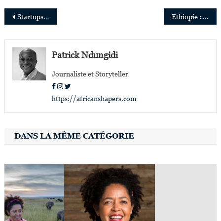
Navigation
Startups : Airbus lance la deuxième édition du concours #Africa4Future
Ethiopie : Meaza Ashenafi, première femme nommée présidente de la Cour suprême fédérale
de
l’article
Patrick Ndungidi
Journaliste et Storyteller
https://africanshapers.com
DANS LA MÊME CATÉGORIE