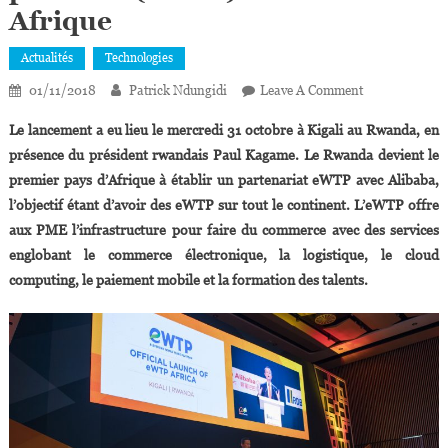
Afrique
Actualités
Technologies
On
01/11/2018
Patrick Ndungidi
Leave A Comment
Jack
Le lancement a eu lieu le mercredi 31 octobre à Kigali au Rwanda, en
Ma
présence du président rwandais Paul Kagame. Le Rwanda devient le
A
premier pays d’Afrique à établir un partenariat eWTP avec Alibaba,
Lancé
l’objectif étant d’avoir des eWTP sur tout le continent.
L’eWTP offre
La
Première
aux PME l’infrastructure pour faire du commerce avec des services
Electronic
englobant le commerce électronique, la logistique, le cloud
World
computing, le paiement mobile et la formation des talents.
Trade
Platform
(eWTP)
D’Alibaba
En
Afrique