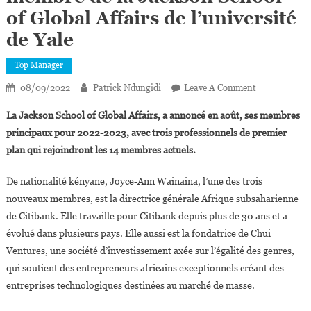
of Global Affairs de l’université
de Yale
Top Manager
On
08/09/2022
Patrick Ndungidi
Leave A Comment
Joyce-
La Jackson School of Global Affairs, a annoncé en août, ses membres
Ann
principaux pour 2022-2023, avec trois professionnels de premier
Wainaina,
plan qui rejoindront les 14 membres actuels.
Nouvelle
Membre
De nationalité kényane, Joyce-Ann Wainaina, l’une des trois
De
nouveaux membres, est la directrice générale Afrique subsaharienne
La
Jackson
de Citibank. Elle travaille pour Citibank depuis plus de 30 ans et a
School
évolué dans plusieurs pays. Elle aussi est la fondatrice de Chui
Of
Ventures, une société d’investissement axée sur l’égalité des genres,
Global
qui soutient des entrepreneurs africains exceptionnels créant des
Affairs
entreprises technologiques destinées au marché de masse.
De
L’université