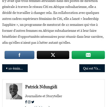
n’y avait que trois femmes africaines dans des postes de direction
générale à travers le réseau Citi en Afrique subsaharienne, elle a
décidé de travailler à changer cela. En collaboration avec quelques
autres cadres supérieurs féminins de Citi, elle a lancé « leadership
Sapphire », un programme de mentorat de 12 semaines qui vise à
former d’autres femmes en Afrique subsaharienne et à leur faire
bénéficier d’opportunités nécessaires pour réussir dans leur carrière,
afin qu’elles n’aient pas à lutter autant qu’elles.
Navigation
10 éminents Scientifiques africains parmi les nouveaux membres de l’Académie mondiale des sciences
Qui est Vanessa Azar, l’influenceuse camerounaise nommée responsable de Fenty en Afrique subsaharienne ?
de
l’article
Patrick Ndungidi
Journaliste et Storyteller