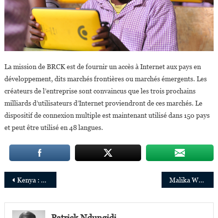
La mission de BRCK est de fournir un accès à Internet aux pays en
développement, dits marchés frontières ou marchés émergents. Les
créateurs de l’entreprise sont convaincus que les trois prochains
milliards d’utilisateurs d’Internet proviendront de ces marchés. Le
dispositif de connexion multiple est maintenant utilisé dans 150 pays
et peut être utilisé en 48 langues.
Navigation
Kenya : Peter Ndegwa, nouveau CEO de Safaricom
Malika Walele, 27 ans, une des architectes qui ont supervisé la construction de la plus haute tour d’Afrique
de
Patrick Ndungidi