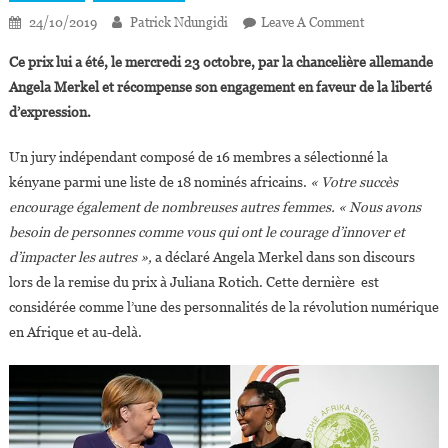
On
24/10/2019
Patrick Ndungidi
Leave A Comment
Juliana
Ce prix lui a été, le mercredi 23 octobre, par la chancelière allemande
Rotich
Angela Merkel et récompense son engagement en faveur de la liberté
Lauréate
d’expression.
Du
Prix
Un jury indépendant composé de 16 membres a sélectionné la
De
kényane parmi une liste de 18 nominés africains.
« Votre succès
La
Fondation
encourage également de nombreuses autres femmes. « Nous avons
Allemande
besoin de personnes comme vous qui ont le courage d’innover et
Pour
d’impacter les autres »,
a déclaré Angela Merkel dans son discours
L’Afrique
lors de la remise du prix à Juliana Rotich. Cette dernière est
2019
considérée comme l’une des personnalités de la révolution numérique
en Afrique et au-delà.