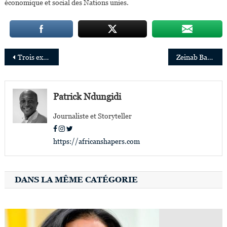
économique et social des Nations unies.
Navigation
Trois expertes en finances nommées au Conseil d’administration d’Ecobank Nigeria
Zeinab Badawi, nouvelle présidente de La SOAS de l’université de Londres
de
l’article
Patrick Ndungidi
Journaliste et Storyteller
https://africanshapers.com
DANS LA MÊME CATÉGORIE