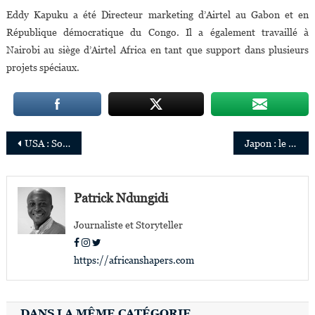
Eddy Kapuku a été Directeur marketing d’Airtel au Gabon et en
République démocratique du Congo. Il a également travaillé à
Nairobi au siège d’Airtel Africa en tant que support dans plusieurs
projets spéciaux.
Navigation
USA : Souleymane Bachir Diagne,nouveau membre de l’Académie américaine des Arts et des Sciences
Japon : le Dr Jean-Jacques Muyembe-Tamfum, lauréat du prix « Hideyo Noguchi »
de
l’article
Patrick Ndungidi
Journaliste et Storyteller
https://africanshapers.com
DANS LA MÊME CATÉGORIE