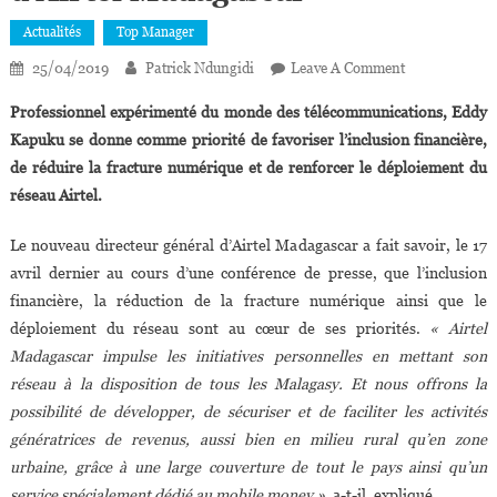
Actualités
Top Manager
On
25/04/2019
Patrick Ndungidi
Leave A Comment
Le
Professionnel expérimenté du monde des télécommunications, Eddy
Congolais
Kapuku se donne comme priorité de favoriser l’inclusion financière,
Eddy
de réduire la fracture numérique et de renforcer le déploiement du
Kapuku,
réseau Airtel.
Nouveau
Directeur
Le nouveau directeur général d’Airtel Madagascar a fait savoir, le 17
Général
D’Airtel
avril dernier au cours d’une conférence de presse, que l’inclusion
Madagascar
financière, la réduction de la fracture numérique ainsi que le
déploiement du réseau sont au cœur de ses priorités.
« Airtel
Madagascar impulse les initiatives personnelles en mettant son
réseau à la disposition de tous les Malagasy. Et nous offrons la
possibilité de développer, de sécuriser et de faciliter les activités
génératrices de revenus, aussi bien en milieu rural qu’en zone
urbaine, grâce à une large couverture de tout le pays ainsi qu’un
service spécialement dédié au mobile money »
, a-t-il, expliqué.