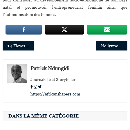
natal et promouvoir l’entrepreneuriat féminin ainsi que
l’autonomisation des femmes.
Navigation
4 Élèves Nigérians Vainqueurs Du «Spirit Of Innovation Challenge» De La Conrad Foundation
Nollywood Signe Sa Première Collaboration Avec Un Studio De Production Américain
de
l’article
Patrick Ndungidi
Journaliste et Storyteller
https://africanshapers.com
DANS LA MÊME CATÉGORIE