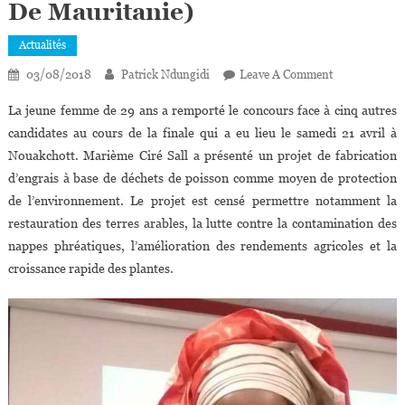
De Mauritanie)
Actualités
On
03/08/2018
Patrick Ndungidi
Leave A Comment
Marième
La jeune femme de 29 ans a remporté le concours face à cinq autres
Ciré
candidates au cours de la finale qui a eu lieu le samedi 21 avril à
Sall
Nouakchott. Marième Ciré Sall a présenté un projet de fabrication
Lauréate
d’engrais à base de déchets de poisson comme moyen de protection
De
La
de l’environnement. Le projet est censé permettre notamment la
Première
restauration des terres arables, la lutte contre la contamination des
Édition
nappes phréatiques, l’amélioration des rendements agricoles et la
Du
croissance rapide des plantes.
Concours
«Startup
Women
Rim»
(République
Islamique