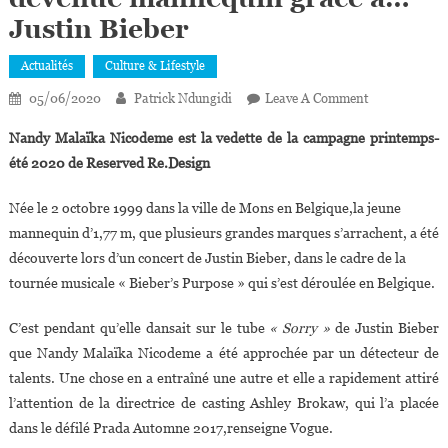
Justin Bieber
Actualités
Culture & Lifestyle
On
05/06/2020
Patrick Ndungidi
Leave A Comment
Nandy
Nandy Malaïka Nicodeme est la vedette de la campagne printemps-
Malaïka
été 2020 de Reserved Re.Design
Nicodeme,20
Ans,la
Née le 2 octobre 1999 dans la ville de Mons en Belgique,la jeune
Belgo-
mannequin d’1,77 m, que plusieurs grandes marques s’arrachent, a été
Congolaise
découverte lors d’un concert de Justin Bieber, dans le cadre de la
Devenue
Mannequin
tournée musicale « Bieber’s Purpose » qui s’est déroulée en Belgique.
Grâce
C’est pendant qu’elle dansait sur le tube
« Sorry »
de Justin Bieber
À…
Justin
que Nandy Malaïka Nicodeme a été approchée par un détecteur de
Bieber
talents. Une chose en a entraîné une autre et elle a rapidement attiré
l’attention de la directrice de casting Ashley Brokaw, qui l’a placée
dans le défilé Prada Automne 2017,renseigne Vogue.