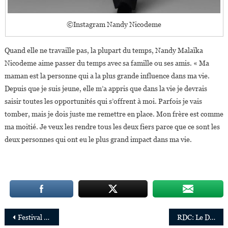
©Instagram Nandy Nicodeme
Quand elle ne travaille pas, la plupart du temps, Nandy Malaïka
Nicodeme aime passer du temps avec sa famille ou ses amis. « Ma
maman est la personne qui a la plus grande influence dans ma vie.
Depuis que je suis jeune, elle m’a appris que dans la vie je devrais
saisir toutes les opportunités qui s’offrent à moi. Parfois je vais
tomber, mais je dois juste me remettre en place. Mon frère est comme
ma moitié. Je veux les rendre tous les deux fiers parce que ce sont les
deux personnes qui ont eu le plus grand impact dans ma vie.
Navigation
Festival de Cannes:le film du réalisateur congolais Dieudo Hamadi dans la sélection officielle
RDC: Le Docteur Alain Mukwege, sur les traces de son célèbre père…