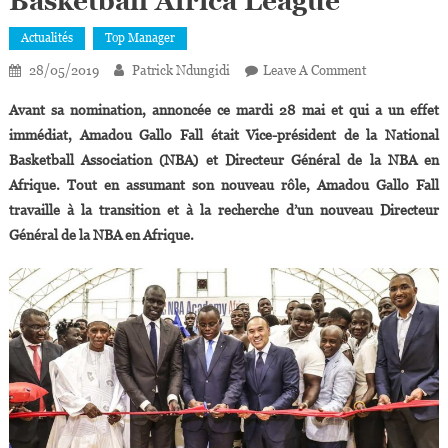
Basketball Africa League
Actualités
Top Manager
On
28/05/2019
Patrick Ndungidi
Leave A Comment
NBA :
Avant sa nomination, annoncée ce mardi 28 mai et qui a un effet
Amadou
immédiat, Amadou Gallo Fall était Vice-président de la National
Gallo
Basketball Association (NBA) et Directeur Général de la NBA en
Fall
Afrique. Tout en assumant son nouveau rôle, Amadou Gallo Fall
Nommé
Président
travaille à la transition et à la recherche d’un nouveau Directeur
De
Général de la NBA en Afrique.
La
Basketball
Africa
League