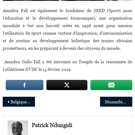
Amadou Fall est également le fondateur de SEED (Sports pour
l’éducation et le développement économique), une organisation
mondiale à but non lucratif créée en 1998 ayant pour mission
l’utilisation du sport comme vecteur d’inspiration, d’autonomisation
et de soutien au développement holistique des jeunes africains
prometteurs, en les préparant à devenir des citoyens du monde.
Amadou Gallo Fall a été intronisé au Temple de la renommée de
l’athlétisme d’UDC le 15 février 2019.
Navigation
Belgique : Gladys Kazadi, 25 ans, élue députée au parlement bruxellois
Mozambique : Anibal Manave nommé président du conseil d’administration de la Basketball Africa League
de
l’article
Patrick Ndungidi