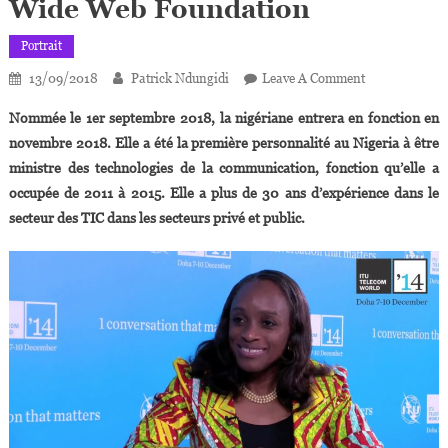
Wide Web Foundation
Portrait
On
13/09/2018
Patrick Ndungidi
Leave A Comment
Omobola
Nommée le 1er septembre 2018, la nigériane entrera en fonction en
Johnson,
novembre 2018. Elle a été la première personnalité au Nigeria à être
Gourou De
ministre des technologies de la communication, fonction qu’elle a
La
occupée de 2011 à 2015. Elle a plus de 30 ans d’expérience dans le
Tech,
Nommée
secteur des TIC dans les secteurs privé et public.
Au
Conseil
D’administrat
De
La
World
Wide
Web
Foundation