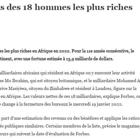
ts des 18 hommes les plus riches
On
iste
les plus riches en Afrique en 2022. Pour la 11e année consécutive, le
Forbes
tinent, avec une fortune estimée à 13,9 milliards de dollars.
2022:
ortraits
lliardaires africains qui résident en Afrique ou y exercent leur activité
Des
aise Mo Ibrahim, qui est citoyen britannique, et le milliardaire Mohamed A
18
rive Masiyiwa, citoyen du Zimbabwe et résident à Londres, figure sur la
Hommes
Les
 en Afrique. Les valeurs nettes de ces 18 milliardaires, explique Forbes, o
Plus
 de change à la fermeture des bureaux le mercredi 19 janvier 2022.
Riches
D’Afrique
 part d’une estimation des revenus ou des bénéfices et applique les ratios
s publiques similaires. Certains membres de la liste, précise le magazine
jours qui suivent la date d’évaluation de Forbes.