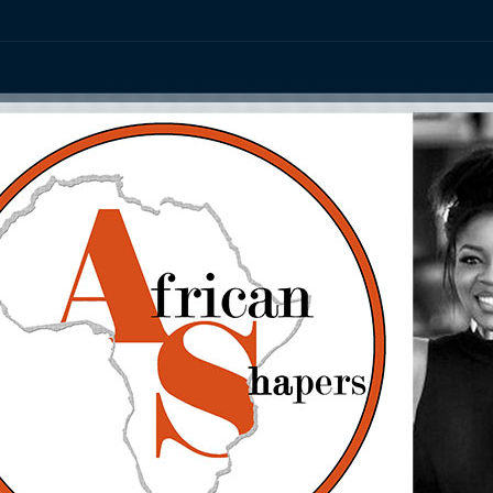
ation