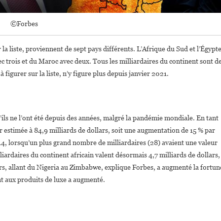
©Forbes
 la liste, proviennent de sept pays différents. L’Afrique du Sud et l’Égypt
c trois et du Maroc avec deux. Tous les milliardaires du continent sont d
igurer sur la liste, n’y figure plus depuis janvier 2021.
u’ils ne l’ont été depuis des années, malgré la pandémie mondiale. En tant
r estimée à 84,9 milliards de dollars, soit une augmentation de 15 % par
014, lorsqu’un plus grand nombre de milliardaires (28) avaient une valeur
iardaires du continent africain valent désormais 4,7 milliards de dollars,
rs, allant du Nigeria au Zimbabwe, explique Forbes, a augmenté la fortun
nt aux produits de luxe a augmenté.