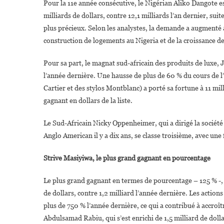
Pour la 11e année consécutive, le Nigérian Aliko Dangote es
milliards de dollars, contre 12,1 milliards l’an dernier, su
plus précieux. Selon les analystes, la demande a augmenté a
construction de logements au Nigeria et de la croissance 
Pour sa part, le magnat sud-africain des produits de luxe, 
l’année dernière. Une hausse de plus de 60 % du cours de 
Cartier et des stylos Montblanc) a porté sa fortune à 11 milli
gagnant en dollars de la liste.
Le Sud-Africain Nicky Oppenheimer, qui a dirigé la société
Anglo American il y a dix ans, se classe troisième, avec une 
Strive Masiyiwa, le plus grand gagnant en pourcentage
Le plus grand gagnant en termes de pourcentage – 125 % -, 
de dollars, contre 1,2 milliard l’année dernière. Les actio
plus de 750 % l’année dernière, ce qui a contribué à accroî
Abdulsamad Rabiu, qui s’est enrichi de 1,5 milliard de doll