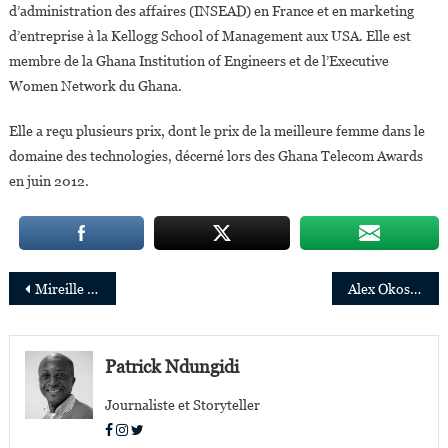
d’administration des affaires (INSEAD) en France et en marketing
d’entreprise à la Kellogg School of Management aux USA. Elle est
membre de la Ghana Institution of Engineers et de l’Executive
Women Network du Ghana.
Elle a reçu plusieurs prix, dont le prix de la meilleure femme dans le
domaine des technologies, décerné lors des Ghana Telecom Awards
en juin 2012.
Navigation
Mireille Ngosso bouscule les codes de la politique en Autriche
Alex Okosi nommé directeur général de Youtube pour les marchés émergents Europe,Moyen-Orient et Afrique
de
l’article
Patrick Ndungidi
Journaliste et Storyteller