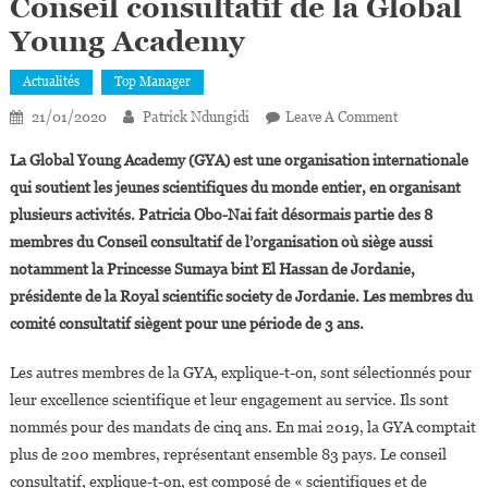
Conseil consultatif de la Global
Young Academy
Actualités
Top Manager
On
21/01/2020
Patrick Ndungidi
Leave A Comment
Patricia
La Global Young Academy (GYA) est une organisation internationale
Obo-
qui soutient les jeunes scientifiques du monde entier, en organisant
Nai
plusieurs activités. Patricia Obo-Nai fait désormais partie des 8
Rejoint
membres du Conseil consultatif de l’organisation où siège aussi
Le
Conseil
notamment la Princesse Sumaya bint El Hassan de Jordanie,
Consultatif
présidente de la Royal scientific society de Jordanie. Les membres du
De
comité consultatif siègent pour une période de 3 ans.
La
Global
Les autres membres de la GYA, explique-t-on, sont sélectionnés pour
Young
leur excellence scientifique et leur engagement au service. Ils sont
Academy
nommés pour des mandats de cinq ans. En mai 2019, la GYA comptait
plus de 200 membres, représentant ensemble 83 pays. Le conseil
consultatif, explique-t-on, est composé de « scientifiques et de