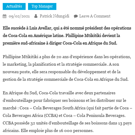
Actualités
Top Manager
On
09/02/2021
Patrick Ndungidi
Leave A Comment
Phillipine
Elle succède à Luis Avellar, qui a été nommé président des opérations
Mtikitiki
de Coca-Cola en Amérique latine. Phillipine Mtikitiki devient la
Nommée
première sud-africaine à diriger Coca-Cola en Afrique du Sud.
Vice-
Présidente
Phillipine Mtikitiki a plus de 20 ans d’expérience dans les opérations,
Et
le marketing, la planification et la stratégie commerciale. A son
Directrice
Générale
nouveau poste, elle sera responsable du développement et de la
De
gestion de la stratégie commerciale de Coca-Cola en Afrique du Sud.
Coca-
Cola
En Afrique du Sud, Coca-Cola travaille avec deux partenaires
Afrique
d’embouteillage pour fabriquer ses boissons et les distribuer sur le
Du
marché : Coca – Cola Beverages South Africa (qui fait partie de Coca –
Sud
Cola Beverages Africa (CCBA) et Coca – Cola Peninsula Beverages.
CCBA possède 32 unités d’embouteillage de ses boissons dans 13 pays
africains. Elle emploie plus de 16 000 personnes.