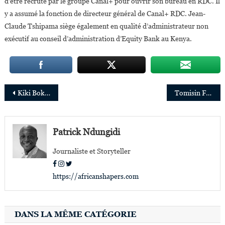
d’être recruté par le groupe Canal+ pour ouvrir son bureau en RDC. Il
y a assumé la fonction de directeur général de Canal+ RDC. Jean-
Claude Tshipama siège également en qualité d’administrateur non
exécutif au conseil d’administration d’Equity Bank au Kenya.
Navigation
Kiki Bokungu Louya, Top Chef aux USA
Tomisin Fashina nommé directeur exécutif « Opérations et Technologies » du Groupe Ecobank
de
l’article
Patrick Ndungidi
Journaliste et Storyteller
https://africanshapers.com
DANS LA MÊME CATÉGORIE