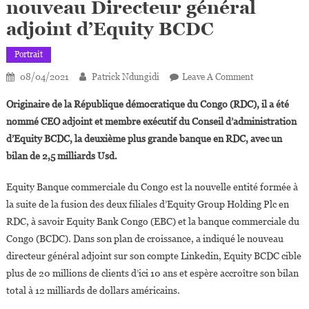
nouveau Directeur général
adjoint d’Equity BCDC
Portrait
On
08/04/2021
Patrick Ndungidi
Leave A Comment
RDC:
Originaire de la République démocratique du Congo (RDC), il a été
Jean-
nommé CEO adjoint et membre exécutif du Conseil d’administration
Claude
d’Equity BCDC, la deuxième plus grande banque en RDC, avec un
Tshipama,
bilan de 2,5 milliards Usd.
Nouveau
Directeur
Equity Banque commerciale du Congo est la nouvelle entité formée à
Général
Adjoint
la suite de la fusion des deux filiales d’Equity Group Holding Plc en
D’Equity
RDC, à savoir Equity Bank Congo (EBC) et la banque commerciale du
BCDC
Congo (BCDC). Dans son plan de croissance, a indiqué le nouveau
directeur général adjoint sur son compte Linkedin, Equity BCDC cible
plus de 20 millions de clients d’ici 10 ans et espère accroître son bilan
total à 12 milliards de dollars américains.