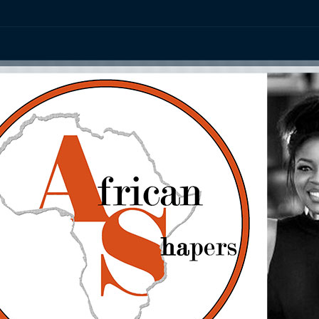
ation