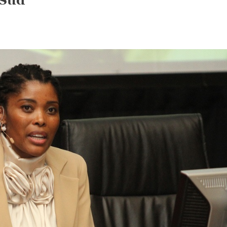
 Sud
On
Thembi
Kunene-
Msimang,
Nouvelle
Responsable
De
L’image
De
Marque
De
L’Afrique
Du
Sud