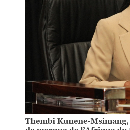
Thembi Kunene-Msimang, n