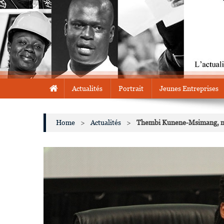
Actualités
Portrait
Jeunes Entreprises
Home
>
Actualités
>
Thembi Kunene-Msimang, nou