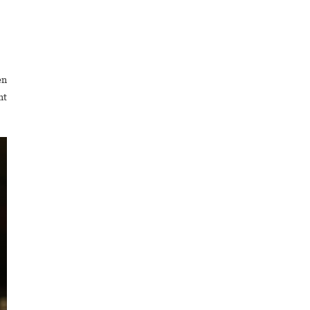
en
nt