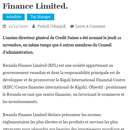
Finance Limited.
Actualités
Top Manager
On
12/11/2020
Patrick Ndungidi
Leave A Comment
Tidjane
L’ancien directeur général de Credit Suisse a été nommé le jeudi 12
Thiam
novembre, en même temps que 6 autres membres du Conseil
Nommé
d’administration.
Président
Du
Rwanda Finance Limited (RFL) est une société appartenant au
Conseil
gouvernement rwandais et dont la responsabilité principale est de
D’Administrat
De
développer et de promouvoir le Kigali International Financial Centre
Rwanda
(KIFC/Centre financier international de Kigali). Objectif : positionner
Finance
le Rwanda en tant que centre financier, en favorisant le commerce et
Limited.
les investissements.
Rwanda Finance Limited déclare préconiser les normes
réglementaires les plus élevées et les produits et services les plus
attrayants pour répondre aux besoins des investisseurs mondiaux et