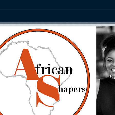
ation