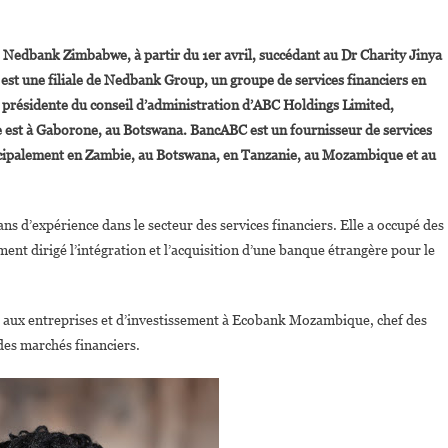
On
Zimbabwe :
Nedbank Zimbabwe, à partir du 1er avril, succédant au Dr Charity Jinya
Clara
st une filiale de Nedbank Group, un groupe de services financiers en
Mlambo
présidente du conseil d’administration d’ABC Holdings Limited,
Et
ège est à Gaborone, au Botswana. BancABC est un fournisseur de services
Dr
Sibongile
rincipalement en Zambie, au Botswana, en Tanzanie, au Mozambique et au
Moyo
Nommées
Dans
s d’expérience dans le secteur des services financiers. Elle a occupé des
LeTop
t dirigé l’intégration et l’acquisition d’une banque étrangère pour le
Management
res aux entreprises et d’investissement à Ecobank Mozambique, chef des
des marchés financiers.