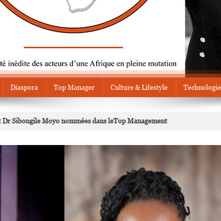
Diaspora
Top Manager
Culture & Lifestyle
Technologie
t Dr Sibongile Moyo nommées dans leTop Management