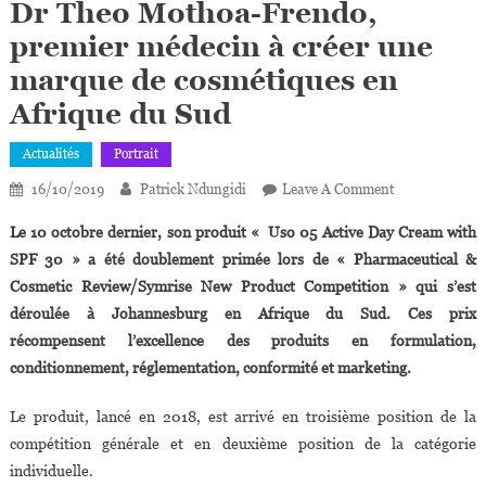
Dr Theo Mothoa-Frendo,
premier médecin à créer une
marque de cosmétiques en
Afrique du Sud
Actualités
Portrait
On
16/10/2019
Patrick Ndungidi
Leave A Comment
Dr
Le 10 octobre dernier, son produit « Uso 05 Active Day Cream with
Theo
SPF 30 » a été doublement primée lors de « Pharmaceutical &
Mothoa-
Cosmetic Review/Symrise New Product Competition » qui s’est
Frendo,
déroulée à Johannesburg en Afrique du Sud. Ces prix
Premier
Médecin
récompensent l’excellence des produits en formulation,
À
conditionnement, réglementation, conformité et marketing.
Créer
Une
Le produit, lancé en 2018, est arrivé en troisième position de la
Marque
compétition générale et en deuxième position de la catégorie
De
individuelle.