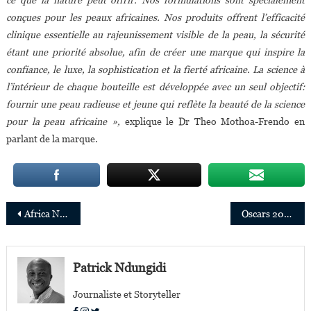
conçues pour les peaux africaines. Nos produits offrent l’efficacité
clinique essentielle au rajeunissement visible de la peau, la sécurité
étant une priorité absolue, afin de créer une marque qui inspire la
confiance, le luxe, la sophistication et la fierté africaine. La science à
l’intérieur de chaque bouteille est développée avec un seul objectif:
fournir une peau radieuse et jeune qui reflète la beauté de la science
pour la peau africaine »,
explique le Dr Theo Mothoa-Frendo en
parlant de la marque.
Navigation
Africa Netpreneur Prize : les dix finalistes sont connus
Oscars 2020 : dix films africains présentés dans la catégorie « Meilleur film international »
de
l’article
Patrick Ndungidi
Journaliste et Storyteller