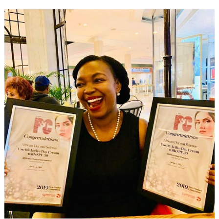
Cosmétiques
En
Afrique
Du
Sud