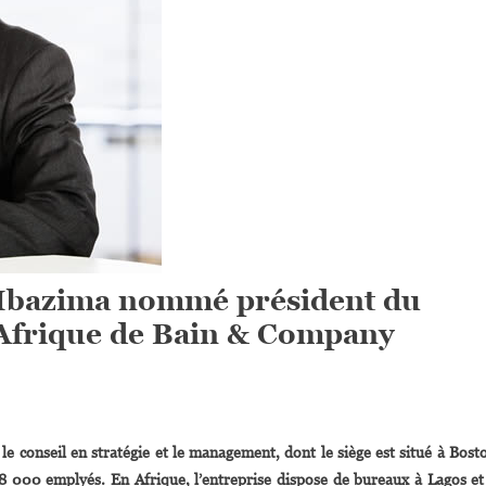
Mbazima nommé président du
n Afrique de Bain & Company
On
frique
e conseil en stratégie et le management, dont le siège est situé à Bost
Du
8 000 emplyés. En Afrique, l’entreprise dispose de bureaux à Lagos et
ud: