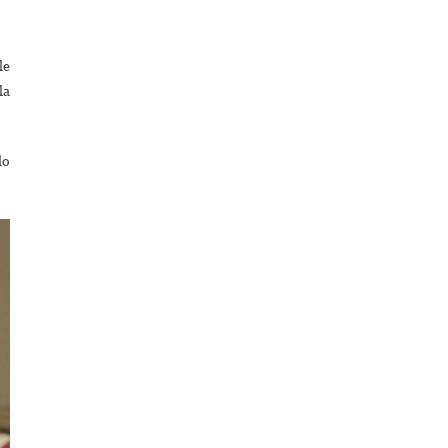
le
la
lo