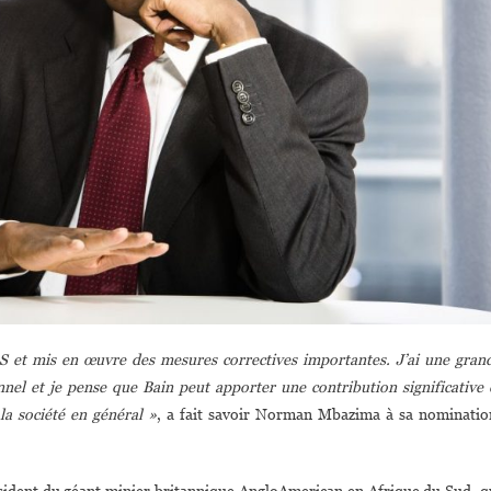
RAS et mis en œuvre des mesures correctives importantes. J’ai une gran
nnel et je pense que Bain peut apporter une contribution significative 
la société en général »
, a fait savoir Norman Mbazima à sa nominatio
sident du géant minier britannique AngloAmerican en Afrique du Sud, q