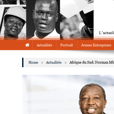
Actualités
Portrait
Jeunes Entreprises
Home
>
Actualités
>
Afrique du Sud: Norman Mba