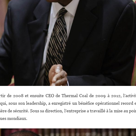
r de 2008 et ensuite CEO de Thermal Coal de 2009 à 2012, l’activi
ui, sous son leadership, a enregistré un bénéfice opérationnel record 
e de sécurité. Sous sa direction, l’entreprise a travaillé à la mise au poi
ques mondiaux.