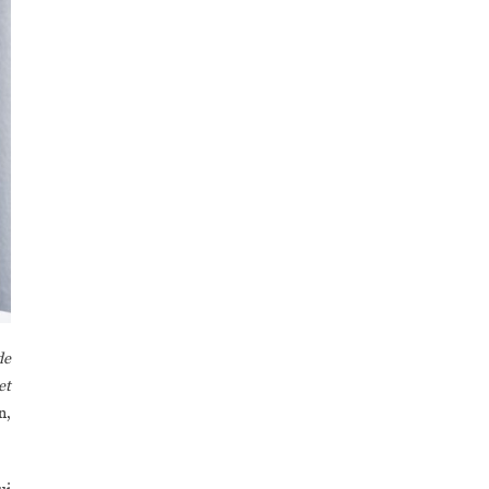
de
et
n,
ui