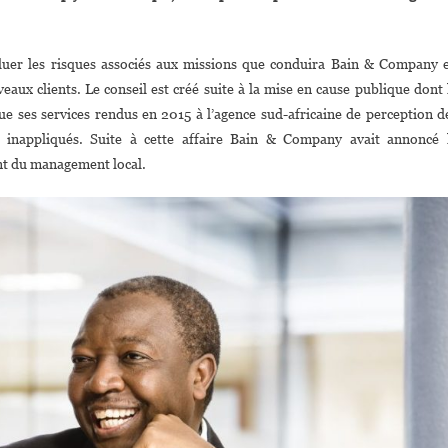
Norman
Mbazima
aluer les risques associés aux missions que conduira Bain & Company 
Nommé
veaux clients. Le conseil est créé suite à la mise en cause publique dont 
résident
Du
que ses services rendus en 2015 à l’agence sud-africaine de perception d
onseil
t inappliqués. Suite à cette affaire Bain & Company avait annoncé 
De
nt du management local.
urveillance
En
frique
De
ain
&
Company