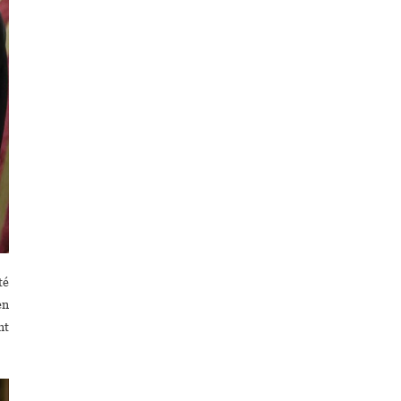
té
en
nt