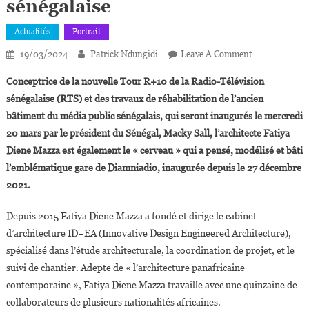
sénégalaise
Actualités
Portrait
On
19/03/2024
Patrick Ndungidi
Leave A Comment
Fatiya
Conceptrice de la nouvelle Tour R+10 de la Radio-Télévision
Diene
sénégalaise (RTS) et des travaux de réhabilitation de l’ancien
Mazza,
bâtiment du média public sénégalais, qui seront inaugurés le mercredi
La
20 mars par le président du Sénégal, Macky Sall, l’architecte Fatiya
Créative
Et
Diene Mazza est également le « cerveau » qui a pensé, modélisé et bâti
Innovante
l’emblématique gare de
Diamniadio, inaugurée depuis le 27 décembre
Architecte
2021.
Sénégalaise
Depuis 2015 Fatiya Diene Mazza a fondé et dirige le cabinet
d’architecture ID+EA (Innovative Design Engineered Architecture),
spécialisé dans l’étude architecturale, la coordination de projet, et le
suivi de chantier. Adepte de « l’architecture panafricaine
contemporaine », Fatiya Diene Mazza travaille avec une quinzaine de
collaborateurs de plusieurs nationalités africaines.