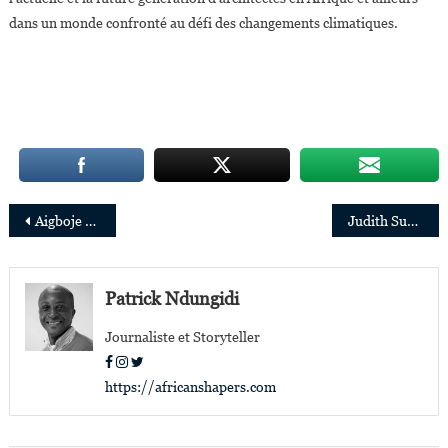
dans un monde confronté au défi des changements climatiques.
Navigation
Aigboje Aig-Imoukhuede reprend les commandes du groupe Access Corporation
Judith Suminwa, Première femme nommée Premier ministre en République démocratique du Congo
de
l’article
Patrick Ndungidi
Journaliste et Storyteller
https://africanshapers.com