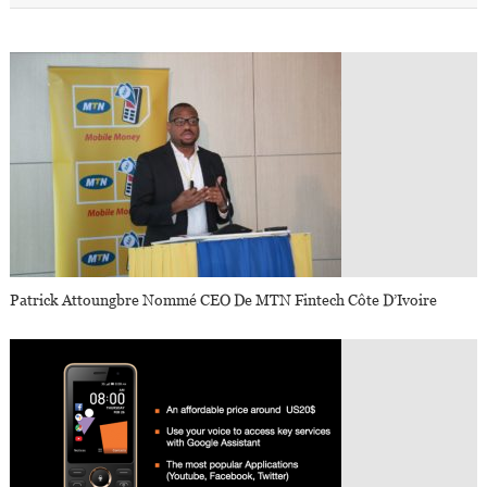
Patrick Attoungbre Nommé CEO De MTN Fintech Côte D’Ivoire