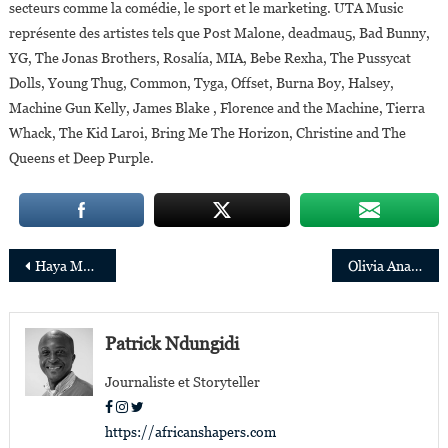
secteurs comme la comédie, le sport et le marketing. UTA Music
représente des artistes tels que Post Malone, deadmau5, Bad Bunny,
YG, The Jonas Brothers, Rosalía, MIA, Bebe Rexha, The Pussycat
Dolls, Young Thug, Common, Tyga, Offset, Burna Boy, Halsey,
Machine Gun Kelly, James Blake , Florence and the Machine, Tierra
Whack, The Kid Laroi, Bring Me The Horizon, Christine and The
Queens et Deep Purple.
Navigation
Haya Mvita:«je compte apporter ma pierre à l’édifice de la carrière de Ferre Gola»
Olivia Anani promeut les artistes africains à l’international
de
l’article
Patrick Ndungidi
Journaliste et Storyteller
https://africanshapers.com