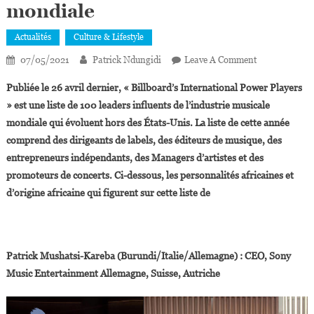
mondiale
Actualités
Culture & Lifestyle
On
07/05/2021
Patrick Ndungidi
Leave A Comment
Billboard’s
Publiée le 26 avril dernier, « Billboard’s International Power Players
International
» est une liste de 100 leaders influents de l’industrie musicale
Power
mondiale qui évoluent hors des États-Unis. La liste de cette année
Players:10
comprend des dirigeants de labels, des éditeurs de musique, des
Africains
Acteurs
entrepreneurs indépendants, des Managers d’artistes et des
Majeurs
promoteurs de concerts. Ci-dessous, les personnalités africaines et
De
d’origine africaine qui figurent sur cette liste de
L’industrie
Musicale
Mondiale
Patrick Mushatsi-Kareba (Burundi/Italie/Allemagne) : CEO, Sony
Music Entertainment Allemagne, Suisse, Autriche