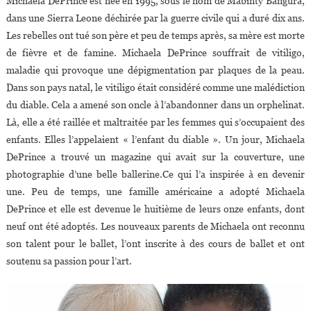
Michaela DePrince est née en 1995, sous le nom de Mabinty Bangura,
dans une Sierra Leone déchirée par la guerre civile qui a duré dix ans.
Les rebelles ont tué son père et peu de temps après, sa mère est morte
de fièvre et de famine. Michaela DePrince souffrait de vitiligo,
maladie qui provoque une dépigmentation par plaques de la peau.
Dans son pays natal, le vitiligo était considéré comme une malédiction
du diable. Cela a amené son oncle à l’abandonner dans un orphelinat.
Là, elle a été raillée et maltraitée par les femmes qui s’occupaient des
enfants. Elles l’appelaient « l’enfant du diable ». Un jour, Michaela
DePrince a trouvé un magazine qui avait sur la couverture, une
photographie d’une belle ballerine.Ce qui l’a inspirée à en devenir
une. Peu de temps, une famille américaine a adopté Michaela
DePrince et elle est devenue le huitième de leurs onze enfants, dont
neuf ont été adoptés. Les nouveaux parents de Michaela ont reconnu
son talent pour le ballet, l’ont inscrite à des cours de ballet et ont
soutenu sa passion pour l’art.