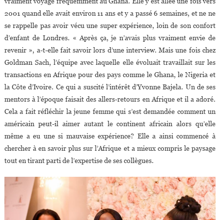
vraiment voyagé fréquemment au Ghana. Elle y est allée une fois vers
2001 quand elle avait environ 11 ans et y a passé 6 semaines, et ne ne
se rappelle pas avoir vécu une super expérience, loin de son confort
d’enfant de Londres. « Après ça, je n’avais plus vraiment envie de
revenir », a-t-elle fait savoir lors d’une interview. Mais une fois chez
Goldman Sach, l’équipe avec laquelle elle évoluait travaillait sur les
transactions en Afrique pour des pays comme le Ghana, le Nigeria et
la Côte d’Ivoire. Ce qui a suscité l’intérêt d’Yvonne Bajela. Un de ses
mentors à l’époque faisait des allers-retours en Afrique et il a adoré.
Cela a fait réfléchir la jeune femme qui s’est demandée comment un
américain peut-il aimer autant le continent africain alors qu’elle
même a eu une si mauvaise expérience? Elle a ainsi commencé à
chercher à en savoir plus sur l’Afrique et a mieux compris le paysage
tout en tirant parti de l’expertise de ses collègues.