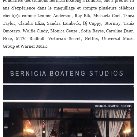
Fondatrice des studions Bernicia Boateng à Londres, elle a près de 10
ans d’expérience dans le maquillage et compte plusieurs célèbres
client(e)s comme Leomie Anderson, Ray Blk, Michaela Coel, Tinea
Taylor, Claudia Eliza, Sandra Lambeck, Dj Cuppy, Stormzy, Tania
Omotayo, Wolfie Cindy, Monica Geuze , Sofia Reyes, Caroline Daur,
Nike, MTV, Redbull, Victoria’s Secret, Netflix, Universal Music
Group et Warner Music.