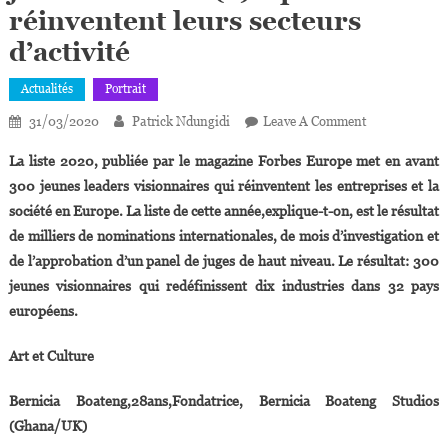
réinventent leurs secteurs
d’activité
Actualités
Portrait
On
31/03/2020
Patrick Ndungidi
Leave A Comment
Forbes
La liste 2020, publiée par le magazine Forbes Europe met en avant
Under
300 jeunes leaders visionnaires qui réinventent les entreprises et la
30
société en Europe. La liste de cette année,explique-t-on, est le résultat
Europe
de milliers de nominations internationales, de mois d’investigation et
:
11
de l’approbation d’un panel de juges de haut niveau. Le résultat: 300
Jeunes
jeunes visionnaires qui redéfinissent dix industries dans 32 pays
Africain(e)s
européens.
Qui
Réinventent
Art et Culture
Leurs
Secteurs
Bernicia Boateng,28ans,Fondatrice, Bernicia Boateng Studios
D’activité
(Ghana/UK)