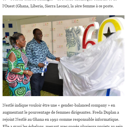
l’Ouest (Ghana, Liberia, Sierra Leone), la 1ère femme à ce poste.
Nestlé indique vouloir être une « gender-balanced company » en
augmentant le pourcentage de femmes dirigeantes. Freda Duplan a
rejoint Nestlé au Ghana en 1992 comme responsable informatique.
Elle a gravi les échelons, menant avec succès plusieurs projets au sein