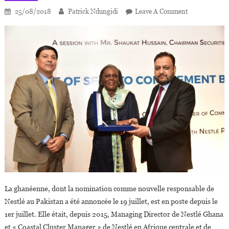
On
25/08/2018
Patrick Ndungidi
Leave A Comment
Freda
Duplan,
Première
Africaine
« Head
Of
Market »
De
Nesté
Au
Pakistan
La ghanéenne, dont la nomination comme nouvelle responsable de
Nestlé au Pakistan a été annoncée le 19 juillet, est en poste depuis le
1er juillet. Elle était, depuis 2015, Managing Director de Nestlé Ghana
et « Coastal Cluster Manager » de Nestlé en Afrique centrale et de