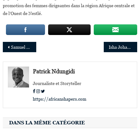
promotion des femmes dirigeantes dans la région Afrique centrale et
de l’Ouest de Nestlé.
Navigation
Samuel Alemayehu, concepteur de la plus grande usine en Afrique de conversion de déchets en énergie
Isha Johansen, l’unique femme présidente d’une fédération nationale de football en Afrique
de
l’article
Patrick Ndungidi
Journaliste et Storyteller
https://africanshapers.com
DANS LA MÊME CATÉGORIE