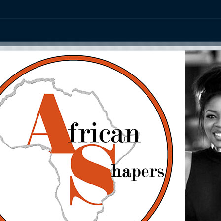
ation