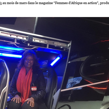
TV5 au mois de mars dans le magazine “Femmes d’Afrique en action”, produ
Europe
Et
En
Amérique
Du
Nord »