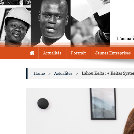
Actualités
Portrait
Jeunes Entreprises
Home
>
Actualités
>
Lahou Keita : « Keitas Syste