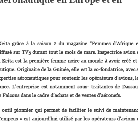
On
Lahou
 Keita grâce à la saison 2 du magazine “Femmes d’Afrique 
Keita :
iffusé sur TV5 durant tout le mois de mars. Inspectrice avion 
« Keitas
Systems
 Keita est la première femme noire au monde à avoir créé et
S’est
ique. Originaire de la Guinée, elle est la c
o-fondatrice, avec 
Bâtie
xpertise aéronautiques pour soutenir les opérateurs d’avions, l
Une
nance. L’entreprise est notamment
sous- traitantes de Dassau
Très
Belle
 Falcons dans le cadre d’achats et de ventes d’aéronefs.
Réputation
Dans
til pionnier qui permet de faciliter le suivi de maintenan
Le
Tempeus » est aujourd’hui utilisé par les opérateurs d’avions 
Secteur
Aéronautique
En