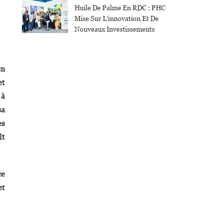
Huile De Palme En RDC : PHC
Mise Sur L’innovation Et De
Nouveaux Investissements
en
et
 à
sa
es
lt
ce
et