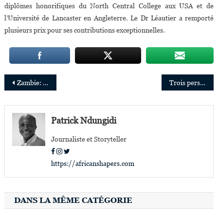
diplômes honorifiques du North Central College aux USA et de
l’Université de Lancaster en Angleterre. Le Dr Léautier a remporté
plusieurs prix pour ses contributions exceptionnelles.
Navigation
Zambie: Maria Zileni Zaloumis,35ans,l’infirmière de formation qui a fait fortune dans l’Agribusiness
Trois personnalités africaines nommées au Conseil de surveillance de Facebook et Instagram
de
l’article
Patrick Ndungidi
Journaliste et Storyteller
https://africanshapers.com
DANS LA MÊME CATÉGORIE