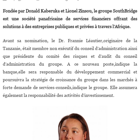
Le
Fondée par Donald Kaberuka et Lionel Zinsou, le groupe SouthBridge
Dr
est une société panafricaine de services financiers offrant des
Frannie
solutions à des entreprises publiques et privées à travers l’Afrique.
Léautier
Nommée
Avant sa nomination, le Dr. Frannie Léautier,originaire de la
Associée
Tanzanie, était membre non exécutif du conseil d’administration ainsi
Principale
De
que présidente du comité des risques et d’audit du conseil
La
d’administration du groupe. A ce nouveau poste,indique la
Banque
banque,elle sera responsable du développement commercial et
SouthBridge
poursuivra la stratégie de croissance du groupe dans les marchés à
forte demande de services-conseils,indique le groupe. Elle assumera
également la responsabilité des activités d’investissement.