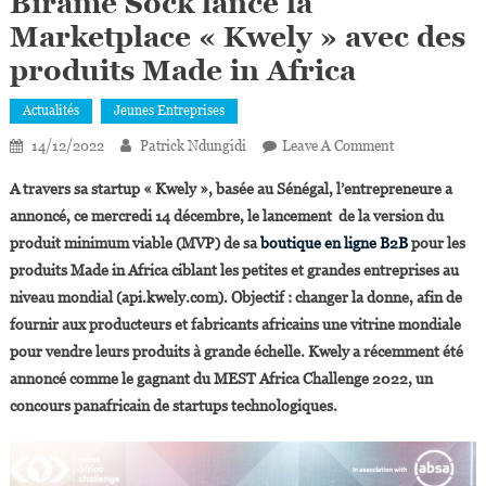
Birame Sock lance la
Marketplace « Kwely » avec des
produits Made in Africa
Actualités
Jeunes Entreprises
On
14/12/2022
Patrick Ndungidi
Leave A Comment
L’entrepreneur
A travers sa startup « Kwely », basée au Sénégal, l’entrepreneure a
Sénégalaise
annoncé, ce mercredi 14 décembre, le lancement de la version du
Birame
produit minimum viable (MVP) de sa
boutique en ligne B2B
pour les
Sock
produits Made in Africa ciblant les petites et grandes entreprises au
Lance
La
niveau mondial (api.kwely.com). Objectif : changer la donne, afin de
Marketplace
fournir aux producteurs et fabricants africains une vitrine mondiale
«
pour vendre leurs produits à grande échelle. Kwely a récemment été
Kwely
annoncé comme le gagnant du MEST Africa Challenge 2022, un
»
concours panafricain de startups technologiques.
Avec
Des
Produits