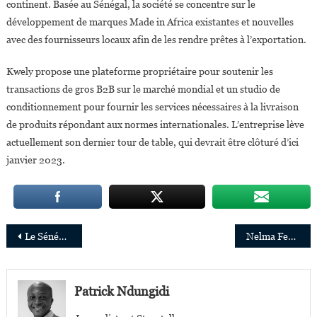
continent. Basée au Sénégal, la société se concentre sur le
développement de marques Made in Africa existantes et nouvelles
avec des fournisseurs locaux afin de les rendre prêtes à l’exportation.
Kwely propose une plateforme propriétaire pour soutenir les
transactions de gros B2B sur le marché mondial et un studio de
conditionnement pour fournir les services nécessaires à la livraison
de produits répondant aux normes internationales. L’entreprise lève
actuellement son dernier tour de table, qui devrait être clôturé d’ici
janvier 2023.
Navigation
Le Sénégalais Amadou Hott nommé envoyé spécial de la BAD à l’Alliance pour l’infrastructure verte en Afrique
Nelma Fernandes élue présidente de la Confédération des entreprises de la Communauté des pays de langue portugaise
de
l’article
Patrick Ndungidi