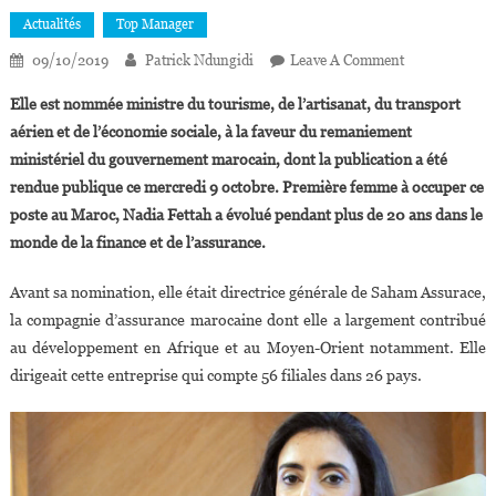
Actualités
Top Manager
On
09/10/2019
Patrick Ndungidi
Leave A Comment
Maroc :
Elle est nommée ministre du tourisme, de l’artisanat, du transport
Nadia
aérien et de l’économie sociale, à la faveur du remaniement
Fettah
ministériel du gouvernement marocain, dont la publication a été
Alaoui,
rendue publique ce mercredi 9 octobre. Première femme à occuper ce
Brillante
Figure
poste au Maroc, Nadia Fettah a évolué pendant plus de 20 ans dans le
De
monde de la finance et de l’assurance.
La
Finance,
Avant sa nomination, elle était directrice générale de Saham Assurace,
Intègre
la compagnie d’assurance marocaine dont elle a largement contribué
Le
au développement en Afrique et au Moyen-Orient notamment. Elle
Gouvernement
dirigeait cette entreprise qui compte 56 filiales dans 26 pays.