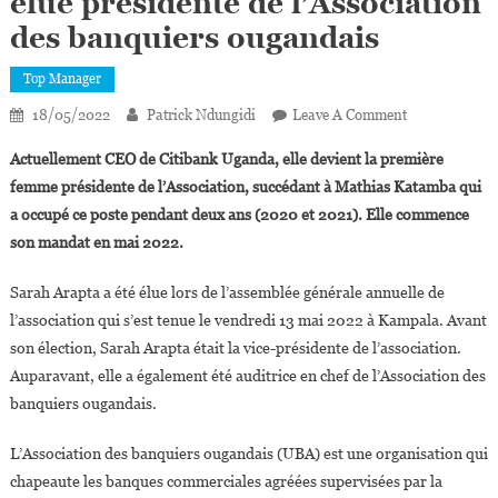
élue présidente de l’Association
des banquiers ougandais
Top Manager
On
18/05/2022
Patrick Ndungidi
Leave A Comment
Sarah
Actuellement CEO de Citibank Uganda, elle devient la première
Arapta,
femme présidente de l’Association, succédant à Mathias Katamba qui
Première
a occupé ce poste pendant deux ans (2020 et 2021). Elle commence
Femme
son mandat en mai 2022.
Élue
Présidente
Sarah Arapta a été élue lors de l’assemblée générale annuelle de
De
L’Association
l’association qui s’est tenue le vendredi 13 mai 2022 à Kampala. Avant
Des
son élection, Sarah Arapta était la vice-présidente de l’association.
Banquiers
Auparavant, elle a également été auditrice en chef de l’Association des
Ougandais
banquiers ougandais.
L’Association des banquiers ougandais (UBA) est une organisation qui
chapeaute les banques commerciales agréées supervisées par la