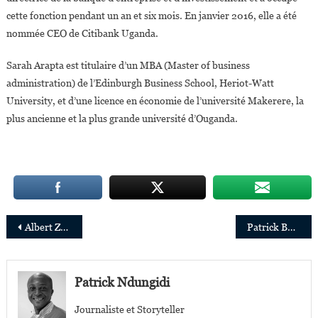
cette fonction pendant un an et six mois. En janvier 2016, elle a été
nommée CEO de Citibank Uganda.
Sarah Arapta est titulaire d’un MBA (Master of business
administration) de l’Edinburgh Business School, Heriot-Watt
University, et d’une licence en économie de l’université Makerere, la
plus ancienne et la plus grande université d’Ouganda.
Navigation
Albert Zeufack nommé directeur des opérations de la Banque mondiale pour l’Angola, la RDC, le Burundi et Sao Tomé & Principe
Patrick Bofunda Ilingo, nouveau Directeur Afrique de TV5MONDE
de
l’article
Patrick Ndungidi
Journaliste et Storyteller